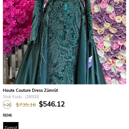
›
Haute Couture Dress Zümrüt
Stok Kodu
(18000)
$546.12
$735.16
26
%
İndirim
RENK
Zümrüt