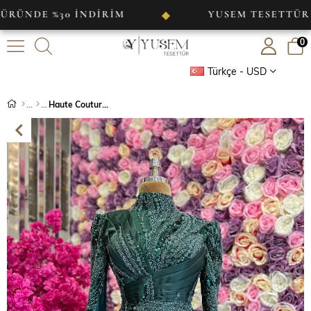
 %30 İNDİRİM
YUSEM TESETTÜR
◆
◆
0
Türkçe - USD
Haute Couture Dress Zümrüt