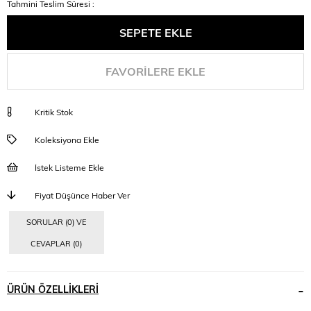
Tahmini Teslim Süresi
:
FAVORILERE EKLE
Kritik Stok
Koleksiyona Ekle
İstek Listeme Ekle
Fiyat Düşünce Haber Ver
SORULAR (0) VE
CEVAPLAR (0)
ÜRÜN ÖZELLIKLERI