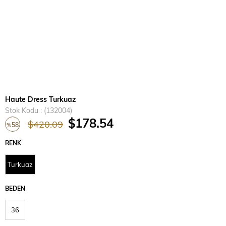
Haute Dress Turkuaz
Stok Kodu
(132004)
$178.54
$420.09
58
%
İndirim
RENK
Turkuaz
BEDEN
36