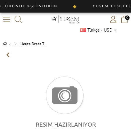
ÜNDE %30 İNDİRİM
YUSEM TESETTÜR
◆
0
Türkçe - USD
Haute Dress Turkuaz