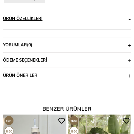
ÜRÜN ÖZELLIKLERI
YORUMLAR
(0)
ÖDEME SEÇENEKLERI
ÜRÜN ÖNERILERI
BENZER ÜRÜNLER
YENI
YENI
ÜRÜN
ÜRÜN
%60
%60