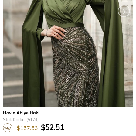
›
Havin Abiye Haki
Stok Kodu
(5174)
$52.51
$157.53
67
%