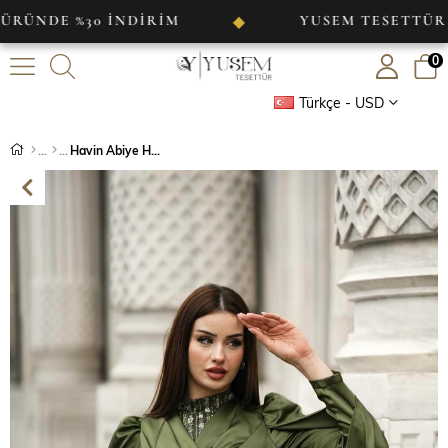
E %30 İNDİRİM
YUSEM TESETTÜR
◆
0
Türkçe - USD
Havin Abiye Haki