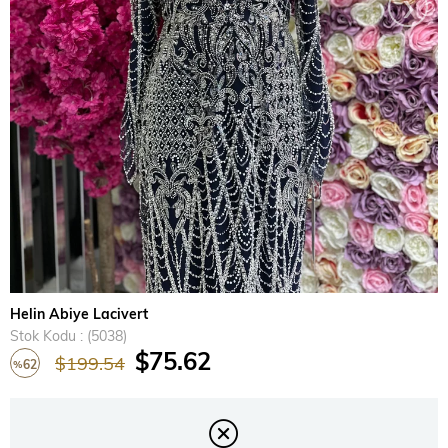
›
Helin Abiye Lacivert
Stok Kodu
(5038)
$75.62
$199.54
62
%
İndirim