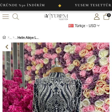
 %30 İNDİRİM
YUSEM TESETTÜR
◆
◆
0
Türkçe - USD
Helin Abiye Lacivert