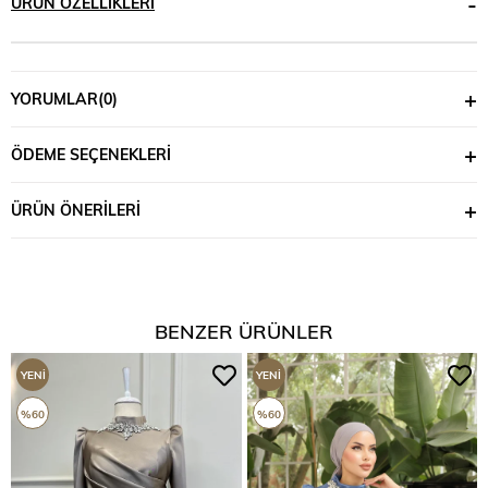
ÜRÜN ÖZELLIKLERI
YORUMLAR
(0)
ÖDEME SEÇENEKLERI
ÜRÜN ÖNERILERI
BENZER ÜRÜNLER
YENI
YENI
ÜRÜN
ÜRÜN
%60
%60