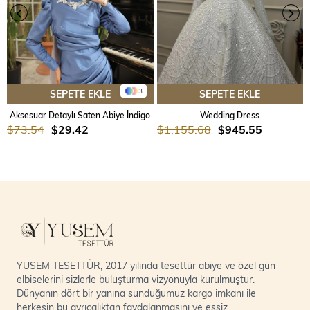
3
SEPETE EKLE
SEPETE EKLE
Aksesuar Detaylı Saten Abiye İndigo
Wedding Dress
$73.54
$29.42
$1,155.68
$945.55
YUSEM TESETTÜR, 2017 yılında tesettür abiye ve özel gün
elbiselerini sizlerle buluşturma vizyonuyla kurulmuştur.
Dünyanın dört bir yanına sunduğumuz kargo imkanı ile
herkesin bu ayrıcalıktan faydalanmasını ve eşsiz