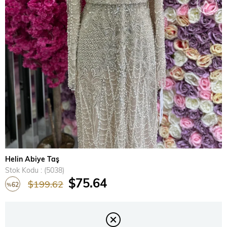
›
Helin Abiye Taş
Stok Kodu
(5038)
$75.64
$199.62
62
%
İndirim