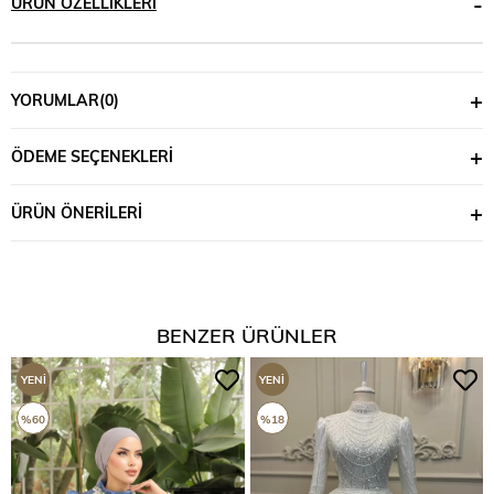
ÜRÜN ÖZELLIKLERI
YORUMLAR
(0)
ÖDEME SEÇENEKLERI
ÜRÜN ÖNERILERI
BENZER ÜRÜNLER
YENI
YENI
ÜRÜN
ÜRÜN
%60
%18