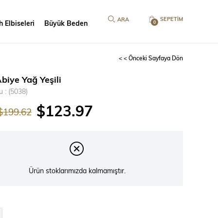
SEPETIM
 Elbiseleri
Büyük Beden
0
< < Önceki Sayfaya Dön
biye Yağ Yeşili
u
(5038)
$123.97
$199.62
Ürün stoklarımızda kalmamıştır.