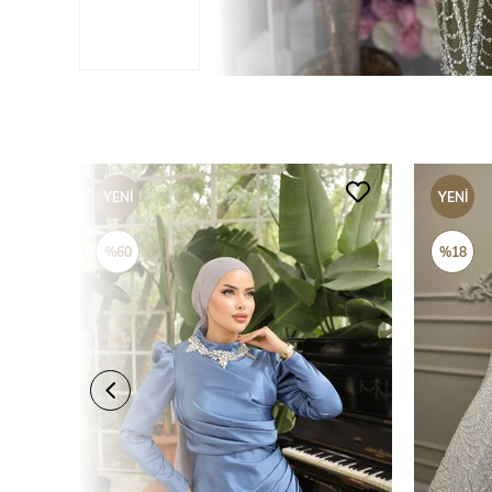
YENI
YENI
ÜRÜN
ÜRÜN
%60
%18