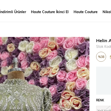
İndirimli Ürünler
Haute Couture İkinci El
Haute Couture
Nikah
Helin A
Stok Kod
%
38
İndirim
RENK
Yağ Yeşili