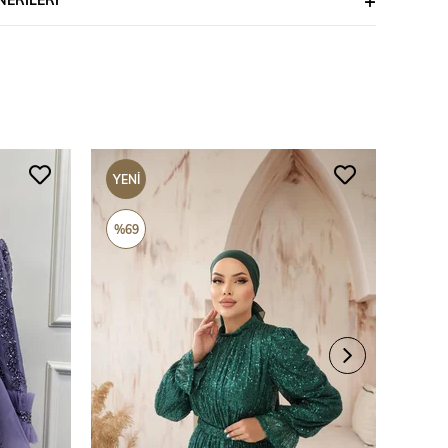
YENI
YENI
ÜRÜN
ÜRÜ
%69
%69