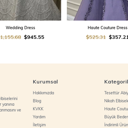
SEPETE EKLE
SEPETE EKLE
Wedding Dress
Haute Couture Dress
1,155.68
$945.55
$525.31
$357.2
Kurumsal
Kategori
Hakkımızda
Tesettür Abi
biselerini
Blog
Nikah Elbisel
r yanına
KVKK
Haute Coutu
lanmasını ve
Yardım
Büyük Bede
İletişim
İndirimli Ürün