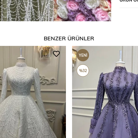
BENZER ÜRÜNLER
YENI
ÜRÜN
%32