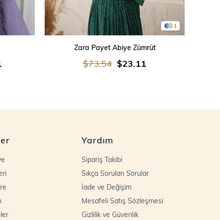
1
SEPETE EKLE
Zara Payet Abiye Zümrüt
İşleme
1
$73.54
$23.11
ler
Yardım
ye
Sipariş Takibi
eri
Sıkça Sorulan Sorular
re
İade ve Değişim
n
Mesafeli Satış Sözleşmesi
ler
Gizlilik ve Güvenlik