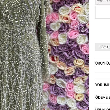
›
SORULA
ÜRÜN ÖZ
YORUML
ÖDEME 
ÜRÜN ÖN