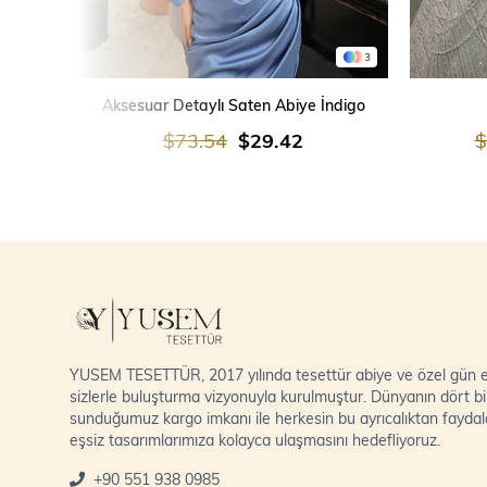
3
SEPETE EKLE
Aksesuar Detaylı Saten Abiye İndigo
$73.54
$29.42
$
YUSEM TESETTÜR, 2017 yılında tesettür abiye ve özel gün el
sizlerle buluşturma vizyonuyla kurulmuştur. Dünyanın dört bi
sunduğumuz kargo imkanı ile herkesin bu ayrıcalıktan fayda
eşsiz tasarımlarımıza kolayca ulaşmasını hedefliyoruz.
+90 551 938 0985