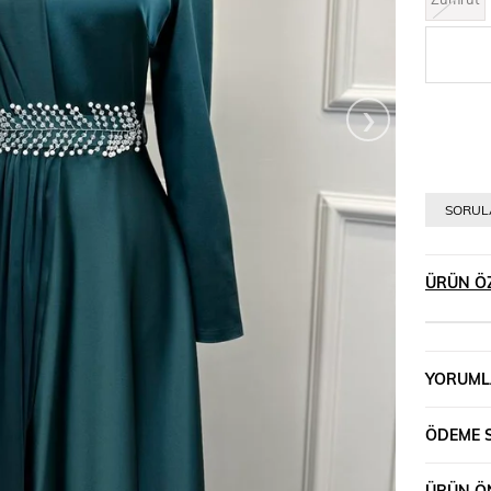
›
SORULA
ÜRÜN ÖZ
YORUML
ÖDEME 
ÜRÜN ÖN