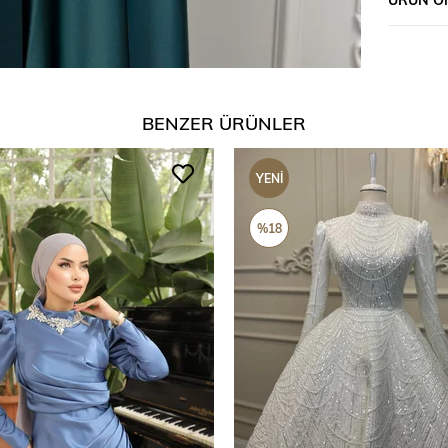
BENZER ÜRÜNLER
YENI
ÜRÜN
%18