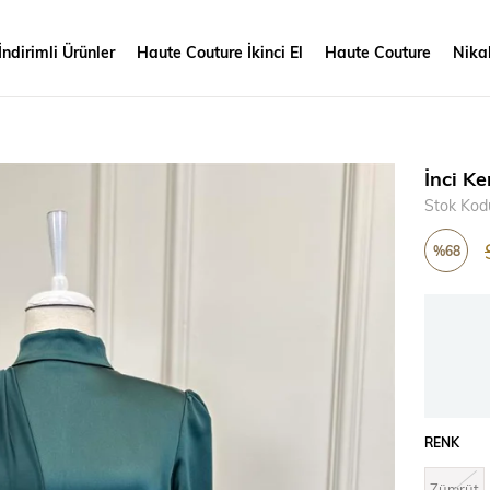
İndirimli Ürünler
Haute Couture İkinci El
Haute Couture
Nikah
İnci K
Stok Kod
%
68
İndirim
RENK
Zümrüt