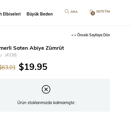
SEPETIM
 Elbiseleri
Büyük Beden
0
< < Önceki Sayfaya Dön
emerli Saten Abiye Zümrüt
u
(4338)
$19.95
$63.01
Ürün stoklarımızda kalmamıştır.