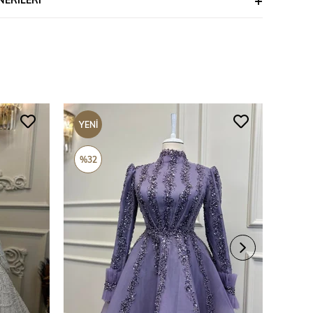
YENI
YENI
ÜRÜN
ÜRÜ
%32
%69