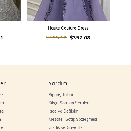
SEPETE EKLE
Haute Couture Dress
21
$525.12
$357.08
ler
Yardım
ye
Sipariş Takibi
eri
Sıkça Sorulan Sorular
re
İade ve Değişim
n
Mesafeli Satış Sözleşmesi
ler
Gizlilik ve Güvenlik