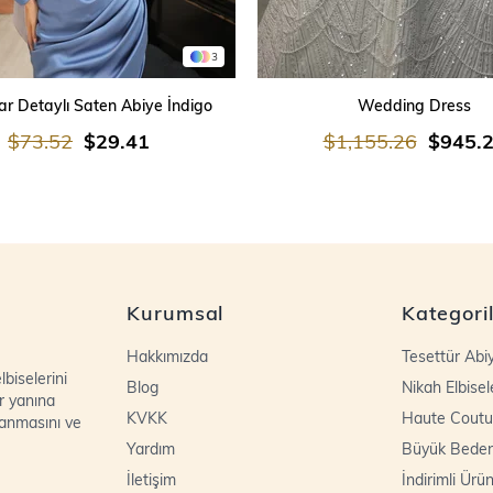
3
SEPETE EKLE
SEPETE EKLE
r Detaylı Saten Abiye İndigo
Wedding Dress
$73.52
$29.41
$1,155.26
$945.
Kurumsal
Kategori
Hakkımızda
Tesettür Abi
biselerini
Blog
Nikah Elbisel
r yanına
KVKK
Haute Coutu
lanmasını ve
Yardım
Büyük Bede
İletişim
İndirimli Ürün