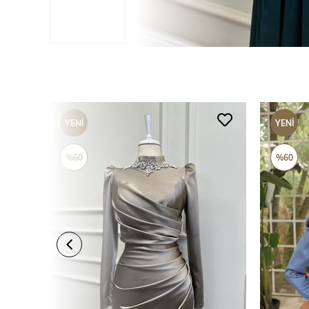
YENI
YENI
ÜRÜN
ÜRÜN
%60
%60