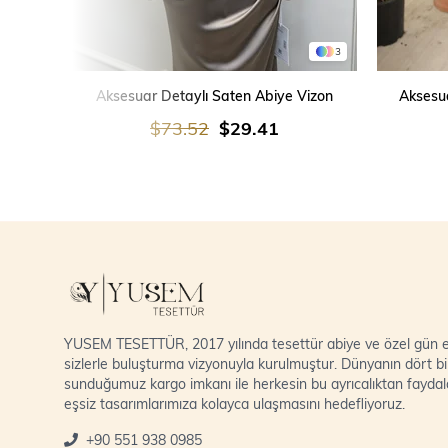
3
SEPETE EKLE
Aksesuar Detaylı Saten Abiye Vizon
Aksesua
$73.52
$29.41
YUSEM TESETTÜR, 2017 yılında tesettür abiye ve özel gün el
sizlerle buluşturma vizyonuyla kurulmuştur. Dünyanın dört bi
sunduğumuz kargo imkanı ile herkesin bu ayrıcalıktan fayda
eşsiz tasarımlarımıza kolayca ulaşmasını hedefliyoruz.
+90 551 938 0985