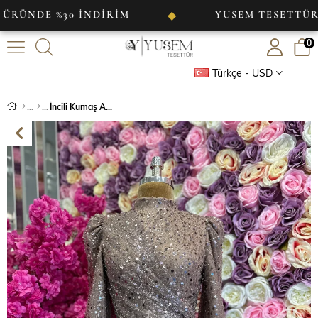
 %30 İNDİRİM
YUSEM TESETTÜR
◆
◆
0
Türkçe - USD
İncili Kumaş Abiye Gül Kurusu