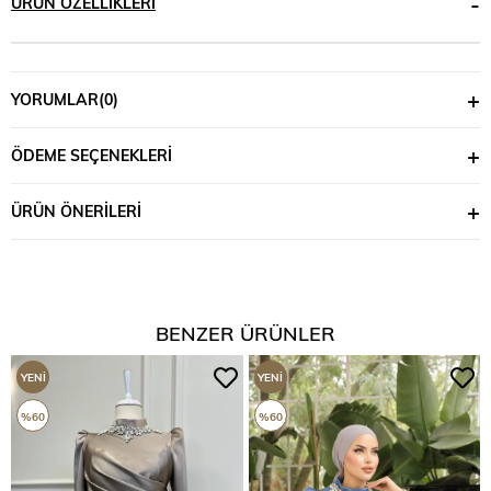
ÜRÜN ÖZELLIKLERI
YORUMLAR
(0)
ÖDEME SEÇENEKLERI
ÜRÜN ÖNERILERI
BENZER ÜRÜNLER
YENI
YENI
ÜRÜN
ÜRÜN
%60
%60