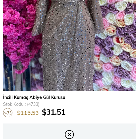
›
İncili Kumaş Abiye Gül Kurusu
Stok Kodu
(4733)
$31.51
$115.53
73
%
İndirim