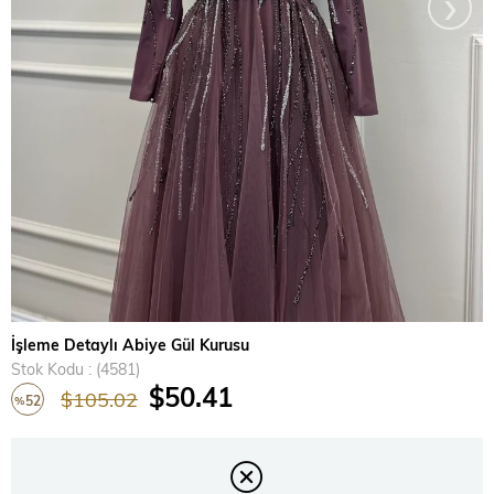
›
İşleme Detaylı Abiye Gül Kurusu
Stok Kodu
(4581)
$50.41
$105.02
52
%
İndirim