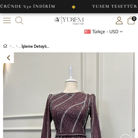
E %30 İNDİRİM
YUSEM TESETTÜR
◆
◆
0
Türkçe - USD
İşleme Detaylı Abiye Gül Kurusu