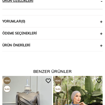
ÜRÜN ÖZELLIKLERI
YORUMLAR
(0)
ÖDEME SEÇENEKLERI
ÜRÜN ÖNERILERI
BENZER ÜRÜNLER
YENI
YENI
ÜRÜN
ÜRÜN
%60
%60