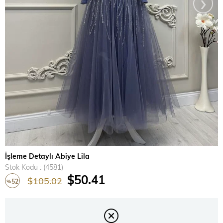
›
İşleme Detaylı Abiye Lila
Stok Kodu
(4581)
$50.41
$105.02
52
%
İndirim