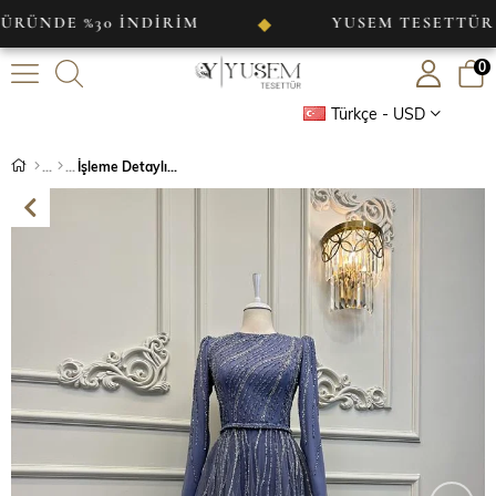
E %30 İNDİRİM
YUSEM TESETTÜR
◆
◆
0
Türkçe - USD
İşleme Detaylı Abiye Lila