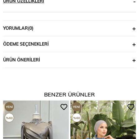
ÜRÜN ÖZELLIKLERI
YORUMLAR
(0)
ÖDEME SEÇENEKLERI
ÜRÜN ÖNERILERI
BENZER ÜRÜNLER
YENI
YENI
ÜRÜN
ÜRÜN
%60
%60