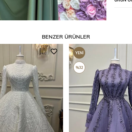
BENZER ÜRÜNLER
YENI
ÜRÜN
%32