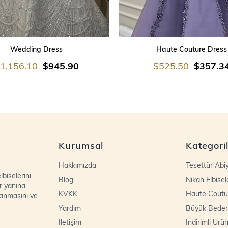
SEPETE EKLE
SEPETE EKLE
Wedding Dress
Haute Couture Dress
1,156.10
$945.90
$525.50
$357.3
Kurumsal
Kategori
Hakkımızda
Tesettür Abi
biselerini
Blog
Nikah Elbisel
r yanına
KVKK
Haute Coutu
lanmasını ve
Yardım
Büyük Bede
İletişim
İndirimli Ürün