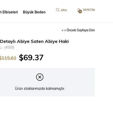
SEPETIM
 Elbiseleri
Büyük Beden
0
< < Önceki Sayfaya Dön
 Detaylı Abiye Saten Abiye Haki
u
(4569)
$69.37
$115.61
Ürün stoklarımızda kalmamıştır.