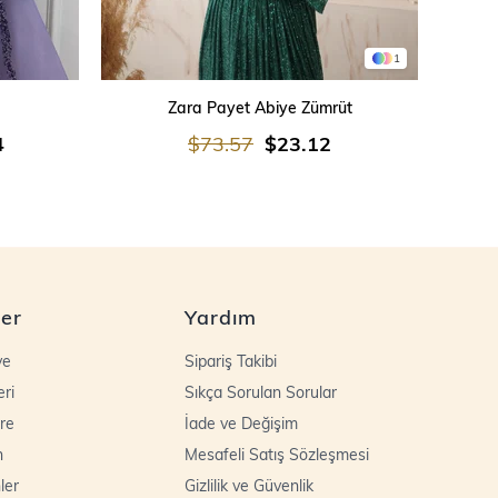
1
SEPETE EKLE
Zara Payet Abiye Zümrüt
İşleme
4
$73.57
$23.12
ler
Yardım
ye
Sipariş Takibi
eri
Sıkça Sorulan Sorular
re
İade ve Değişim
n
Mesafeli Satış Sözleşmesi
ler
Gizlilik ve Güvenlik