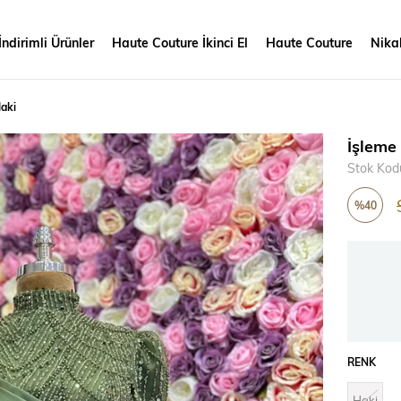
İndirimli Ürünler
Haute Couture İkinci El
Haute Couture
Nikah
Haki
İşleme
Stok Kod
%
40
İndirim
RENK
Haki