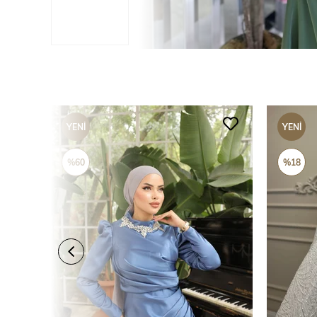
YENI
YENI
ÜRÜN
ÜRÜN
%60
%18