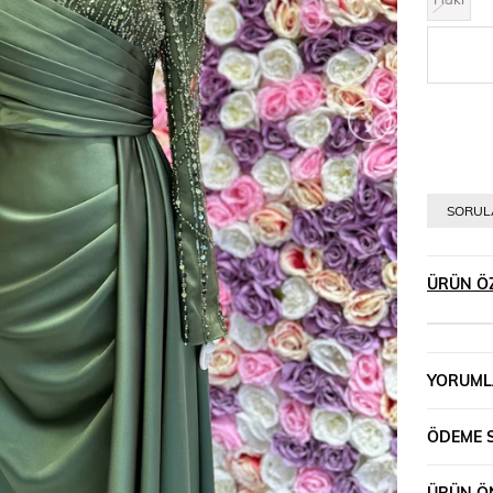
›
SORULA
ÜRÜN ÖZ
YORUML
ÖDEME 
ÜRÜN ÖN