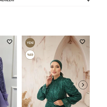
YENI
YENI
ÜRÜN
ÜRÜ
%69
%69