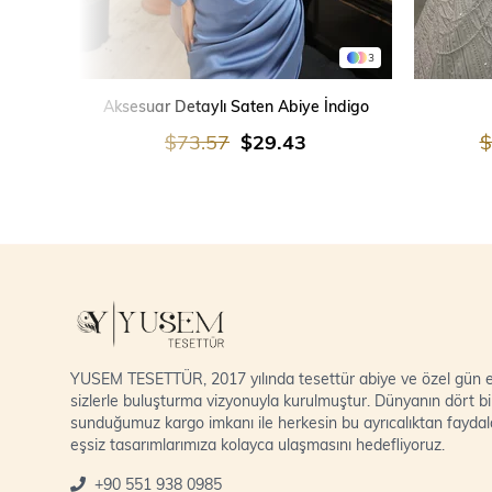
3
SEPETE EKLE
Aksesuar Detaylı Saten Abiye İndigo
$73.57
$29.43
$
YUSEM TESETTÜR, 2017 yılında tesettür abiye ve özel gün el
sizlerle buluşturma vizyonuyla kurulmuştur. Dünyanın dört bi
sunduğumuz kargo imkanı ile herkesin bu ayrıcalıktan fayda
eşsiz tasarımlarımıza kolayca ulaşmasını hedefliyoruz.
+90 551 938 0985