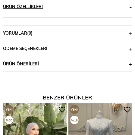
ÜRÜN ÖZELLIKLERI
YORUMLAR
(0)
ÖDEME SEÇENEKLERI
ÜRÜN ÖNERILERI
BENZER ÜRÜNLER
YENI
YENI
ÜRÜN
ÜRÜN
%60
%18