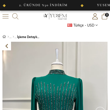
2. ÜRÜNDE %30 İNDİRİM
YUSEM TESET
◆
0
Türkçe - USD
İşleme Detaylı Abiye Zümrüt