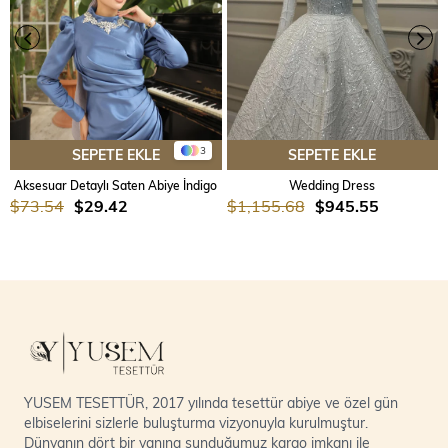
3
SEPETE EKLE
SEPETE EKLE
Aksesuar Detaylı Saten Abiye İndigo
Wedding Dress
$73.54
$29.42
$1,155.68
$945.55
YUSEM TESETTÜR, 2017 yılında tesettür abiye ve özel gün
elbiselerini sizlerle buluşturma vizyonuyla kurulmuştur.
Dünyanın dört bir yanına sunduğumuz kargo imkanı ile