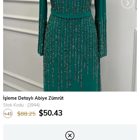
›
İşleme Detaylı Abiye Zümrüt
Stok Kodu
(3944)
$50.43
$88.25
43
%
İndirim