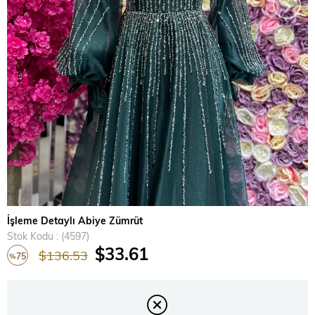
›
İşleme Detaylı Abiye Zümrüt
Stok Kodu
(4597)
$33.61
$136.53
75
%
İndirim