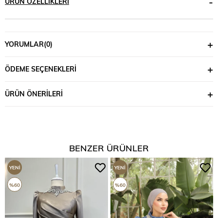
ÜRÜN ÖZELLIKLERI
YORUMLAR
(0)
ÖDEME SEÇENEKLERI
ÜRÜN ÖNERILERI
BENZER ÜRÜNLER
YENI
YENI
ÜRÜN
ÜRÜN
%60
%60