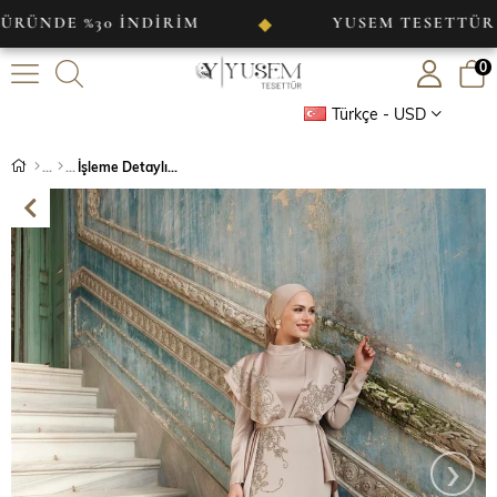
E %30 İNDİRİM
YUSEM TESETTÜR
◆
0
Türkçe - USD
İşleme Detaylı Fırfırlı Abiye Bej
›