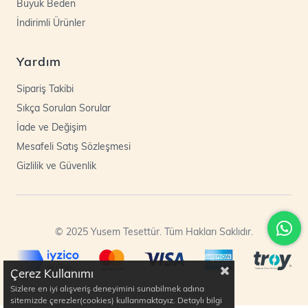
Büyük Beden
İndirimli Ürünler
Yardım
Sipariş Takibi
Sıkça Sorulan Sorular
İade ve Değişim
Mesafeli Satış Sözleşmesi
Gizlilik ve Güvenlik
© 2025 Yusem Tesettür. Tüm Hakları Saklıdır.
Çerez Kullanımı
Sizlere en iyi alışveriş deneyimini sunabilmek adına
sitemizde çerezler(cookies) kullanmaktayız. Detaylı bilgi