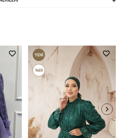
YENI
YENI
ÜRÜN
ÜRÜ
%69
%69