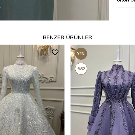
BENZER ÜRÜNLER
YENI
ÜRÜN
%32