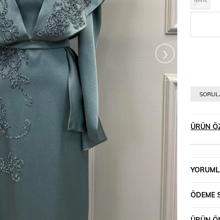
›
SORULA
ÜRÜN ÖZ
YORUML
ÖDEME 
ÜRÜN ÖN