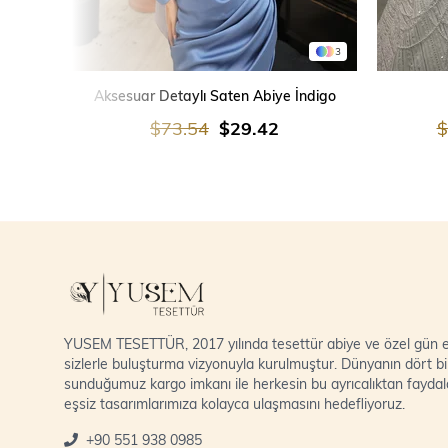
3
SEPETE EKLE
Aksesuar Detaylı Saten Abiye İndigo
$73.54
$29.42
$
YUSEM TESETTÜR, 2017 yılında tesettür abiye ve özel gün el
sizlerle buluşturma vizyonuyla kurulmuştur. Dünyanın dört bi
sunduğumuz kargo imkanı ile herkesin bu ayrıcalıktan fayda
eşsiz tasarımlarımıza kolayca ulaşmasını hedefliyoruz.
+90 551 938 0985