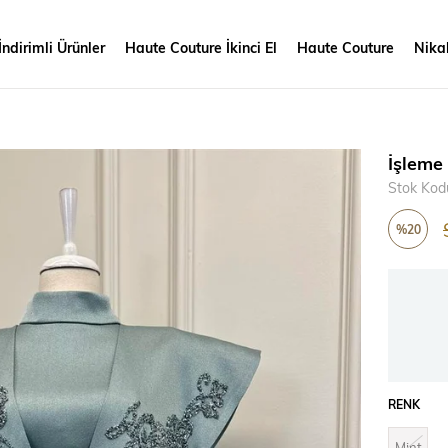
İndirimli Ürünler
Haute Couture İkinci El
Haute Couture
Nikah
İşleme 
Stok Kod
%
20
İndirim
RENK
Mint