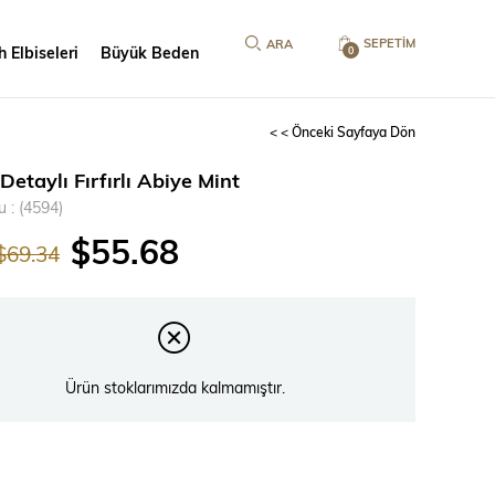
SEPETIM
 Elbiseleri
Büyük Beden
0
< < Önceki Sayfaya Dön
Detaylı Fırfırlı Abiye Mint
u
(4594)
$55.68
$69.34
Ürün stoklarımızda kalmamıştır.