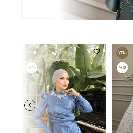
YENI
YENI
ÜRÜN
ÜRÜN
%60
%18