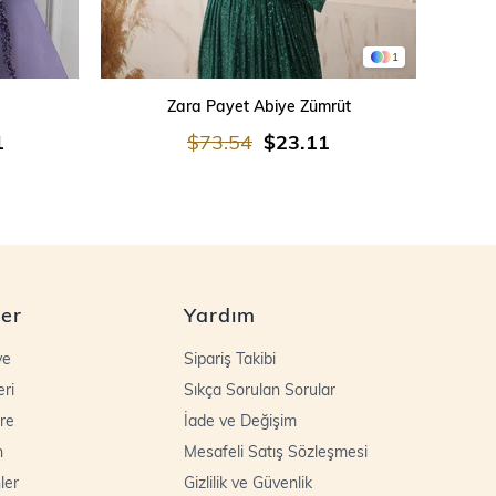
1
SEPETE EKLE
Zara Payet Abiye Zümrüt
İşleme
1
$73.54
$23.11
ler
Yardım
ye
Sipariş Takibi
eri
Sıkça Sorulan Sorular
re
İade ve Değişim
n
Mesafeli Satış Sözleşmesi
ler
Gizlilik ve Güvenlik