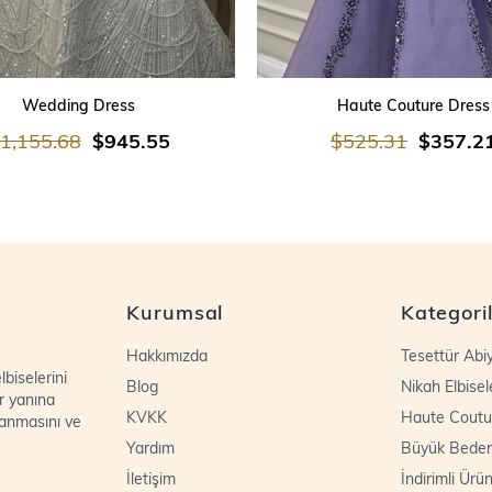
SEPETE EKLE
SEPETE EKLE
Wedding Dress
Haute Couture Dress
1,155.68
$945.55
$525.31
$357.2
Kurumsal
Kategori
Hakkımızda
Tesettür Abi
biselerini
Blog
Nikah Elbisel
r yanına
KVKK
Haute Coutu
lanmasını ve
Yardım
Büyük Bede
İletişim
İndirimli Ürün