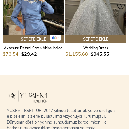
3
SEPETE EKLE
SEPETE EKLE
Aksesuar Detaylı Saten Abiye İndigo
Wedding Dress
$73.54
$29.42
$1,155.68
$945.55
YUSEM TESETTÜR, 2017 yılında tesettür abiye ve özel gün
elbiselerini sizlerle buluşturma vizyonuyla kurulmuştur.
Dünyanın dört bir yanına sunduğumuz kargo imkanı ile
herkesin bu ayrıcalıktan faydalanmasını ve eşsiz