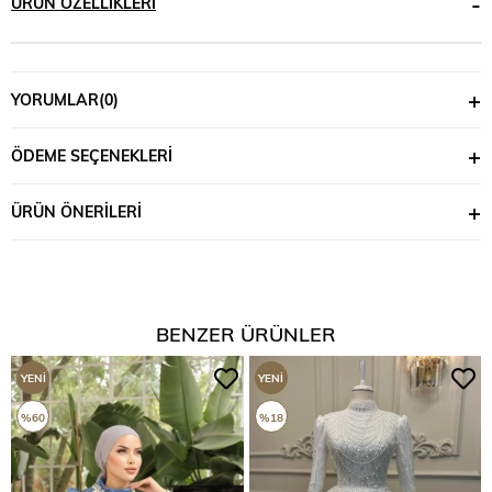
ÜRÜN ÖZELLIKLERI
YORUMLAR
(0)
ÖDEME SEÇENEKLERI
ÜRÜN ÖNERILERI
BENZER ÜRÜNLER
YENI
YENI
ÜRÜN
ÜRÜN
%60
%18