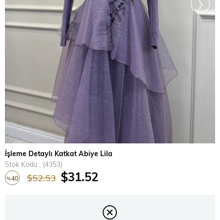
›
İşleme Detaylı Katkat Abiye Lila
Stok Kodu
(4353)
$31.52
$52.53
40
%
İndirim