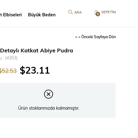
SEPETIM
 Elbiseleri
Büyük Beden
0
< < Önceki Sayfaya Dön
 Detaylı Katkat Abiye Pudra
u
(4353)
$23.11
$52.53
Ürün stoklarımızda kalmamıştır.