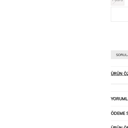
SORULA
ÜRÜN ÖZ
YORUML
ÖDEME 
ÜRÜN ÖN