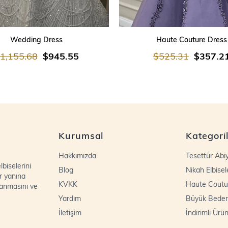
SEPETE EKLE
SEPETE EKLE
Wedding Dress
Haute Couture Dress
1,155.68
$945.55
$525.31
$357.2
Kurumsal
Kategori
Hakkımızda
Tesettür Abi
biselerini
Blog
Nikah Elbisel
r yanına
KVKK
Haute Coutu
lanmasını ve
Yardım
Büyük Bede
İletişim
İndirimli Ürün