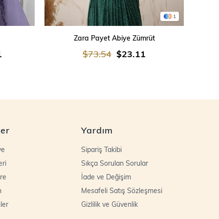
1
SEPETE EKLE
Zara Payet Abiye Zümrüt
İşleme
1
$73.54
$23.11
ler
Yardım
ye
Sipariş Takibi
eri
Sıkça Sorulan Sorular
re
İade ve Değişim
n
Mesafeli Satış Sözleşmesi
ler
Gizlilik ve Güvenlik