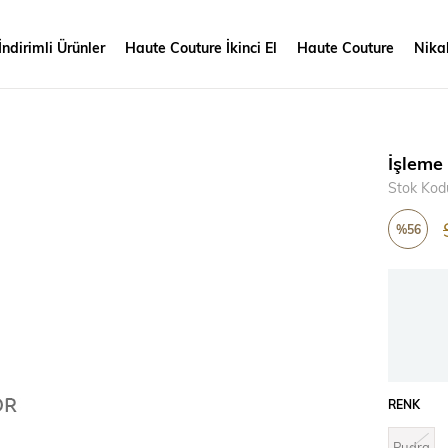
İndirimli Ürünler
Haute Couture İkinci El
Haute Couture
Nikah
İşleme
Stok Kod
%
56
İndirim
RENK
Pudra