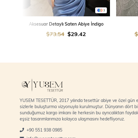
3
SEPETE EKLE
Aksesuar Detaylı Saten Abiye İndigo
$73.54
$29.42
$
YUSEM TESETTÜR, 2017 yılında tesettür abiye ve özel gün el
sizlerle buluşturma vizyonuyla kurulmuştur. Dünyanın dört bi
sunduğumuz kargo imkanı ile herkesin bu ayrıcalıktan fayda
eşsiz tasarımlarımıza kolayca ulaşmasını hedefliyoruz.
+90 551 938 0985