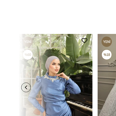
YENI
YENI
ÜRÜN
ÜRÜN
%60
%18