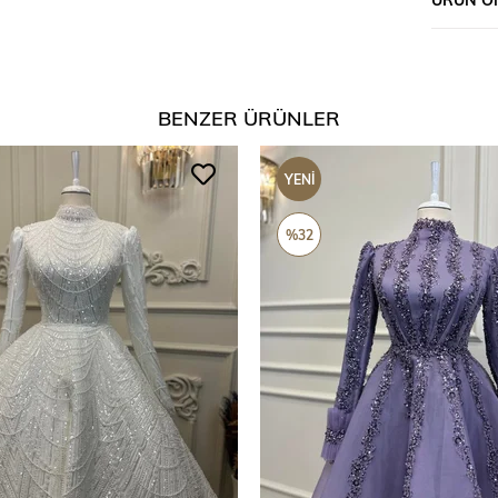
BENZER ÜRÜNLER
YENI
ÜRÜN
%32