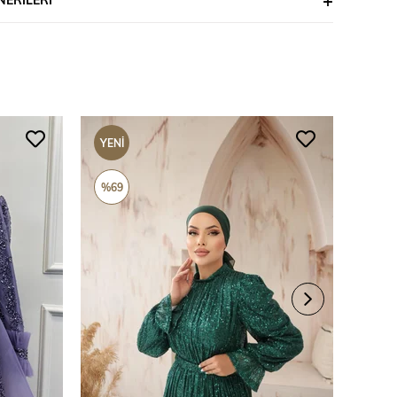
YENI
YENI
ÜRÜN
ÜRÜ
%69
%69