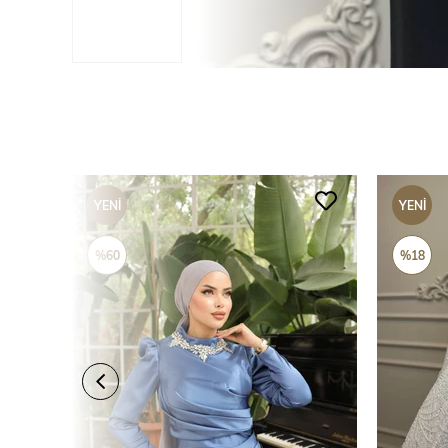
YENI
YENI
ÜRÜN
ÜRÜN
%60
%18