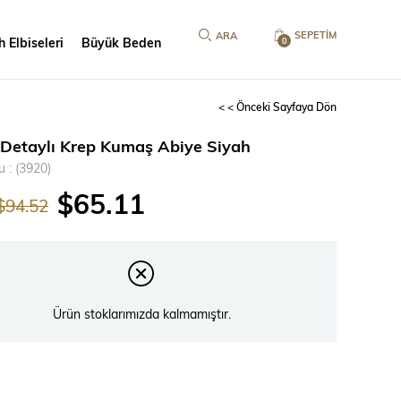
SEPETIM
 Elbiseleri
Büyük Beden
0
< < Önceki Sayfaya Dön
 Detaylı Krep Kumaş Abiye Siyah
u
(3920)
$65.11
$94.52
Ürün stoklarımızda kalmamıştır.