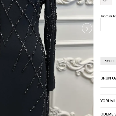
Tahmini Te
›
SORULA
ÜRÜN ÖZ
YORUML
ÖDEME 