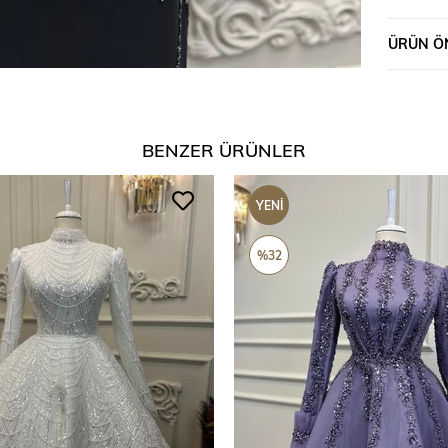
ÜRÜN ÖN
BENZER ÜRÜNLER
YENI
ÜRÜN
%32