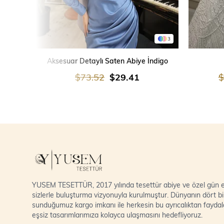
3
SEPETE EKLE
Aksesuar Detaylı Saten Abiye İndigo
$73.52
$29.41
$
YUSEM TESETTÜR, 2017 yılında tesettür abiye ve özel gün el
sizlerle buluşturma vizyonuyla kurulmuştur. Dünyanın dört bi
sunduğumuz kargo imkanı ile herkesin bu ayrıcalıktan fayda
eşsiz tasarımlarımıza kolayca ulaşmasını hedefliyoruz.