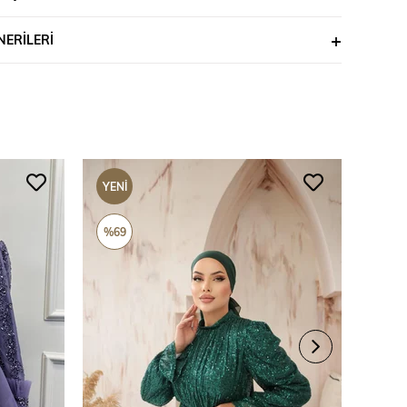
ERILERI
YENI
YENI
ÜRÜN
ÜRÜ
%69
%69