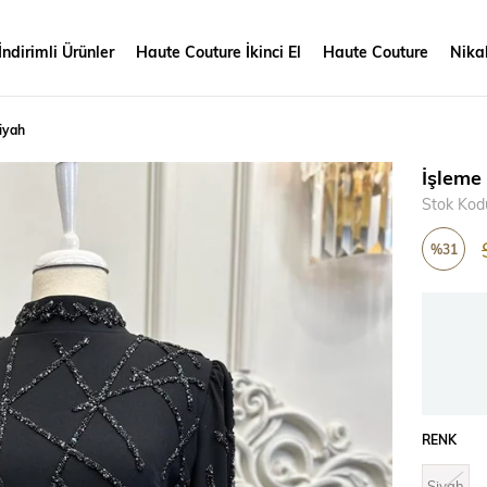
İndirimli Ürünler
Haute Couture İkinci El
Haute Couture
Nikah
iyah
İşleme
Stok Kod
%
31
İndirim
RENK
Siyah