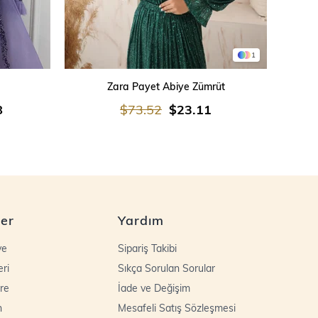
1
SEPETE EKLE
Zara Payet Abiye Zümrüt
İşleme
8
$73.52
$23.11
ler
Yardım
ye
Sipariş Takibi
eri
Sıkça Sorulan Sorular
re
İade ve Değişim
n
Mesafeli Satış Sözleşmesi