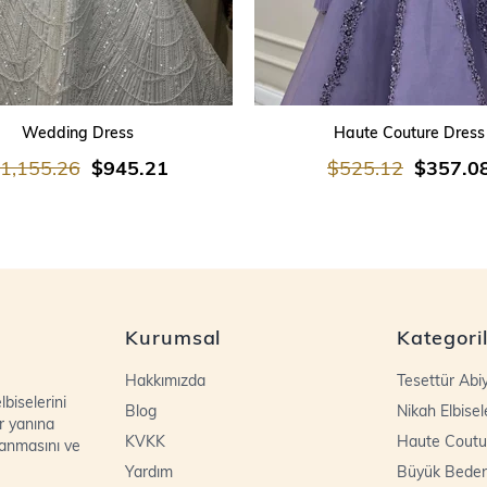
SEPETE EKLE
SEPETE EKLE
Wedding Dress
Haute Couture Dress
1,155.26
$945.21
$525.12
$357.0
Kurumsal
Kategori
Hakkımızda
Tesettür Abi
biselerini
Blog
Nikah Elbisel
r yanına
KVKK
Haute Coutu
lanmasını ve
Yardım
Büyük Bede