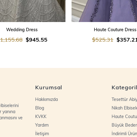
SEPETE EKLE
SEPETE EKLE
Wedding Dress
Haute Couture Dress
1,155.68
$945.55
$525.31
$357.2
Kurumsal
Kategori
Hakkımızda
Tesettür Abi
biselerini
Blog
Nikah Elbisel
r yanına
KVKK
Haute Coutu
lanmasını ve
Yardım
Büyük Bede
İletişim
İndirimli Ürün