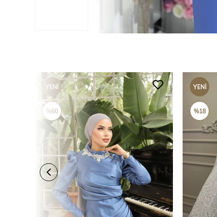
YENI
YENI
ÜRÜN
ÜRÜN
%60
%18