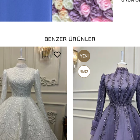
BENZER ÜRÜNLER
YENI
ÜRÜN
%32