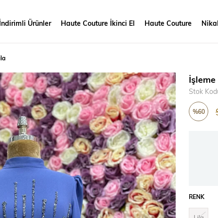
İndirimli Ürünler
Haute Couture İkinci El
Haute Couture
Nikah
la
İşleme
Stok Kod
%
60
İndirim
RENK
Lila