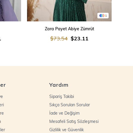
1
SEPETE EKLE
Zara Payet Abiye Zümrüt
İşleme
1
$73.54
$23.11
ler
Yardım
ye
Sipariş Takibi
eri
Sıkça Sorulan Sorular
re
İade ve Değişim
n
Mesafeli Satış Sözleşmesi
ler
Gizlilik ve Güvenlik