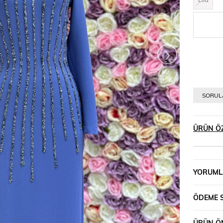
›
SORULA
ÜRÜN ÖZ
YORUML
ÖDEME 
ÜRÜN ÖN