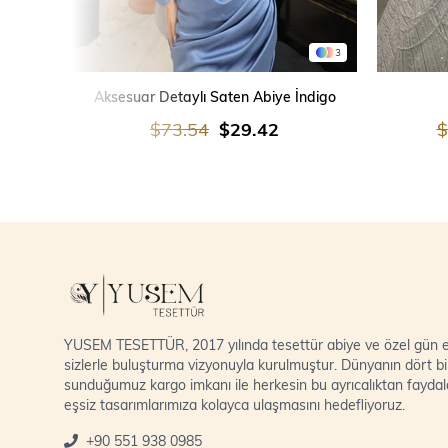
3
SEPETE EKLE
Aksesuar Detaylı Saten Abiye İndigo
$73.54
$29.42
$
YUSEM TESETTÜR, 2017 yılında tesettür abiye ve özel gün el
sizlerle buluşturma vizyonuyla kurulmuştur. Dünyanın dört bi
sunduğumuz kargo imkanı ile herkesin bu ayrıcalıktan fayda
eşsiz tasarımlarımıza kolayca ulaşmasını hedefliyoruz.
+90 551 938 0985