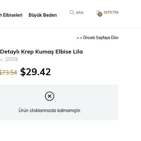
SEPETIM
 Elbiseleri
Büyük Beden
0
< < Önceki Sayfaya Dön
 Detaylı Krep Kumaş Elbise Lila
u
(2200)
$29.42
$73.54
Ürün stoklarımızda kalmamıştır.