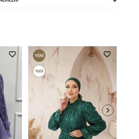
YENI
YENI
ÜRÜN
ÜRÜ
%69
%69