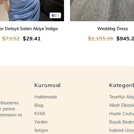
3
SEPETE EKLE
SEPETE EKLE
r Detaylı Saten Abiye İndigo
Wedding Dress
$73.52
$29.41
$1,155.26
$945.
Kurumsal
Kategori
Hakkımızda
Tesettür Abi
biselerini
Blog
Nikah Elbisel
r yanına
KVKK
Haute Coutu
lanmasını ve
Yardım
Büyük Bede
İletişim
İndirimli Ürün