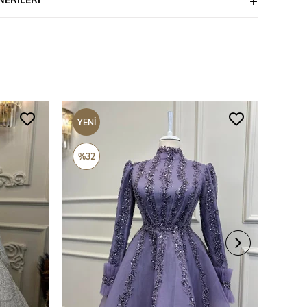
YENI
YENI
ÜRÜN
ÜRÜ
%32
%69