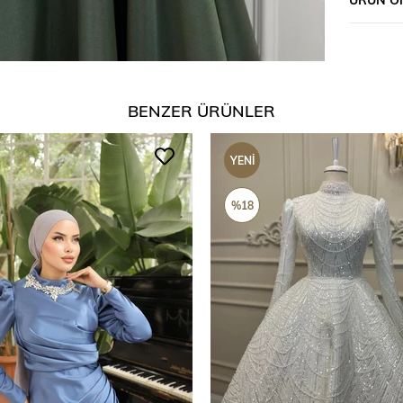
BENZER ÜRÜNLER
YENI
ÜRÜN
%18