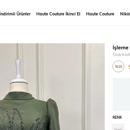
İndirimli Ürünler
Haute Couture İkinci El
Haute Couture
Nikah
İşleme
Stok Kod
%
10
İndirim
RENK
Haki