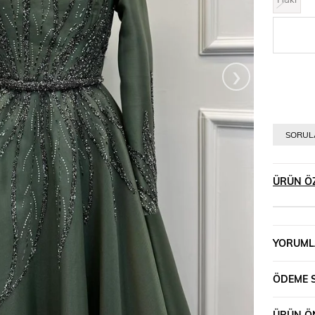
›
SORULA
ÜRÜN ÖZ
YORUML
ÖDEME 
ÜRÜN ÖN