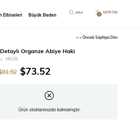
SEPETIM
 Elbiseleri
Büyük Beden
0
< < Önceki Sayfaya Dön
 Detaylı Organze Abiye Haki
u
(4618)
$73.52
$81.92
Ürün stoklarımızda kalmamıştır.