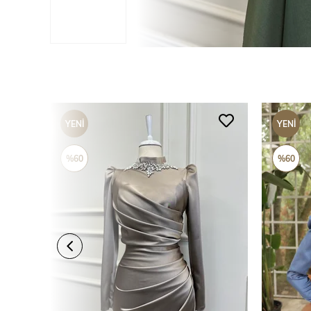
YENI
YENI
ÜRÜN
ÜRÜN
%60
%60