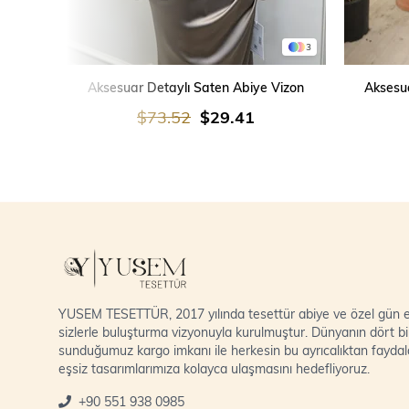
3
SEPETE EKLE
Aksesuar Detaylı Saten Abiye Vizon
Aksesua
$73.52
$29.41
YUSEM TESETTÜR, 2017 yılında tesettür abiye ve özel gün el
sizlerle buluşturma vizyonuyla kurulmuştur. Dünyanın dört bi
sunduğumuz kargo imkanı ile herkesin bu ayrıcalıktan fayda
eşsiz tasarımlarımıza kolayca ulaşmasını hedefliyoruz.
+90 551 938 0985