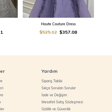
SEPETE EKLE
Haute Couture Dress
21
$525.12
$357.08
ler
Yardım
ye
Sipariş Takibi
eri
Sıkça Sorulan Sorular
re
İade ve Değişim
n
Mesafeli Satış Sözleşmesi
ler
Gizlilik ve Güvenlik