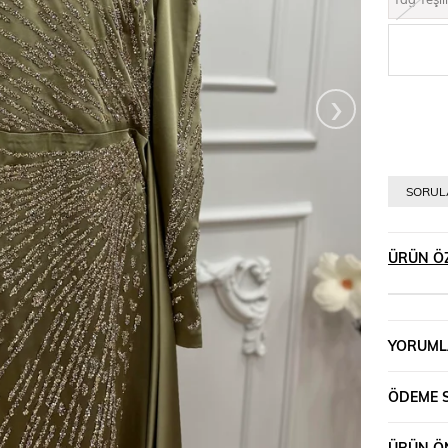
›
SORULA
ÜRÜN ÖZ
YORUML
ÖDEME 
ÜRÜN ÖN