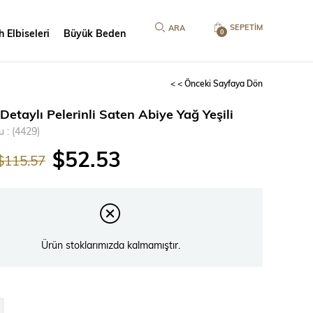
SEPETIM
 Elbiseleri
Büyük Beden
0
< < Önceki Sayfaya Dön
Detaylı Pelerinli Saten Abiye Yağ Yeşili
u
(4429)
$52.53
$115.57
Ürün stoklarımızda kalmamıştır.