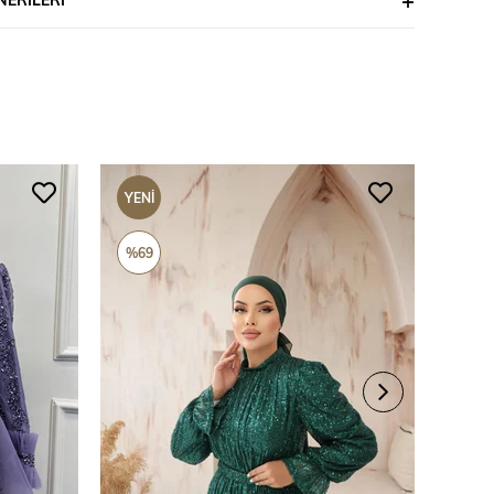
YENI
YENI
ÜRÜN
ÜRÜ
%69
%69