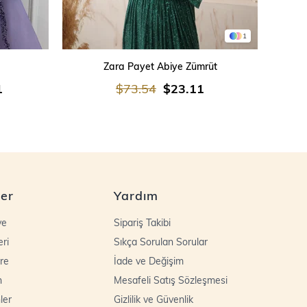
1
SEPETE EKLE
Zara Payet Abiye Zümrüt
İşleme
1
$73.54
$23.11
ler
Yardım
ye
Sipariş Takibi
eri
Sıkça Sorulan Sorular
re
İade ve Değişim
n
Mesafeli Satış Sözleşmesi
ler
Gizlilik ve Güvenlik