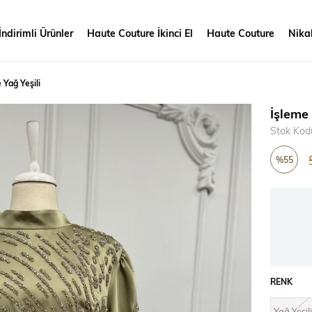
İndirimli Ürünler
Haute Couture İkinci El
Haute Couture
Nikah
 Yağ Yeşili
İşleme 
Stok Kod
%
55
İndirim
RENK
Yağ Yeşili