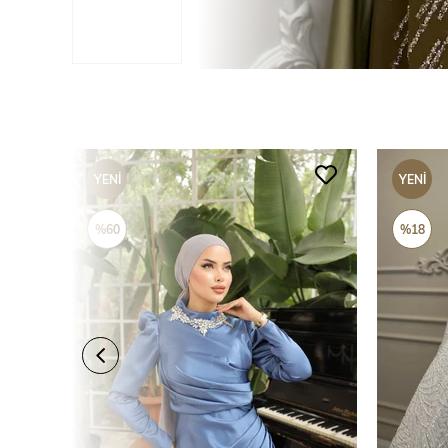
YENI
YENI
ÜRÜN
ÜRÜN
%60
%18