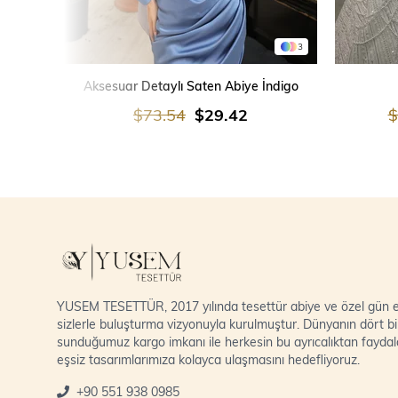
3
SEPETE EKLE
Aksesuar Detaylı Saten Abiye İndigo
$73.54
$29.42
$
YUSEM TESETTÜR, 2017 yılında tesettür abiye ve özel gün el
sizlerle buluşturma vizyonuyla kurulmuştur. Dünyanın dört bi
sunduğumuz kargo imkanı ile herkesin bu ayrıcalıktan fayda
eşsiz tasarımlarımıza kolayca ulaşmasını hedefliyoruz.
+90 551 938 0985