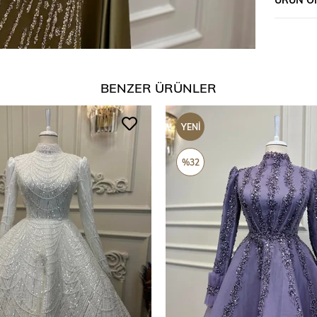
BENZER ÜRÜNLER
YENI
ÜRÜN
%32