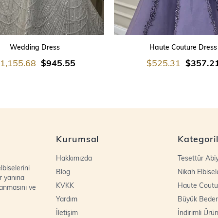
SEPETE EKLE
SEPETE EKLE
Wedding Dress
Haute Couture Dress
1,155.68
$945.55
$525.31
$357.2
Kurumsal
Kategori
Hakkımızda
Tesettür Abi
biselerini
Blog
Nikah Elbisel
r yanına
KVKK
Haute Coutu
lanmasını ve
Yardım
Büyük Bede
İletişim
İndirimli Ürün