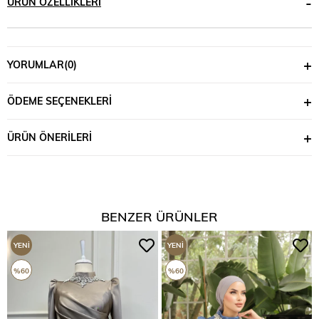
ÜRÜN ÖZELLIKLERI
YORUMLAR
(0)
ÖDEME SEÇENEKLERI
ÜRÜN ÖNERILERI
BENZER ÜRÜNLER
YENI
YENI
ÜRÜN
ÜRÜN
%60
%60