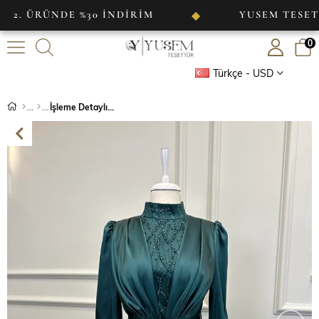
RÜNDE %30 İNDİRİM
YUSEM TESETTÜR
◆
0
Türkçe - USD
İşleme Detaylı Pelerinli Saten Abiye Zümrüt