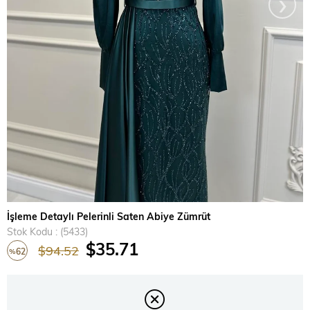
›
İşleme Detaylı Pelerinli Saten Abiye Zümrüt
Stok Kodu
(5433)
$35.71
$94.52
62
%
İndirim