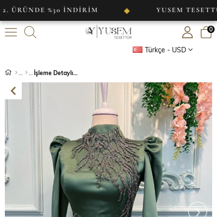
NDE %30 İNDİRİM
YUSEM TESETTÜR
◆
0
Türkçe - USD
İşleme Detaylı Saten Abiye Çağla
›