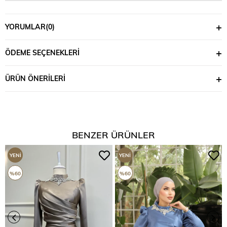
YORUMLAR
(0)
ÖDEME SEÇENEKLERI
ÜRÜN ÖNERILERI
BENZER ÜRÜNLER
YENI
YENI
ÜRÜN
ÜRÜN
%60
%60