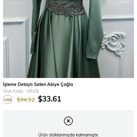
İşleme Detaylı Saten Abiye Çağla
Stok Kodu
(4519)
$33.61
$94.52
64
%
İndirim
Ürün stoklarımızda kalmamıştır.