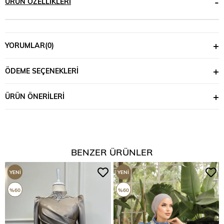
ÜRÜN ÖZELLIKLERI
YORUMLAR
(0)
ÖDEME SEÇENEKLERI
ÜRÜN ÖNERILERI
BENZER ÜRÜNLER
YENI
YENI
ÜRÜN
ÜRÜN
%60
%60