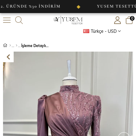
NDE %30 İNDİRİM
YUSEM TESETTÜR
◆
0
Türkçe - USD
İşleme Detaylı Saten Abiye Gül Kurusu