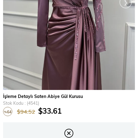
›
İşleme Detaylı Saten Abiye Gül Kurusu
Stok Kodu
(4541)
$33.61
$94.52
64
%
İndirim