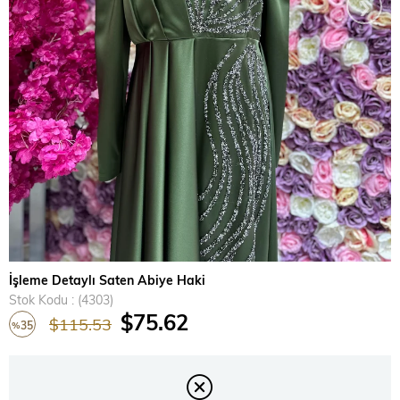
›
İşleme Detaylı Saten Abiye Haki
Stok Kodu
(4303)
$75.62
$115.53
35
%
İndirim