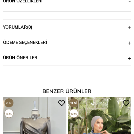
ÜRÜN ÖZELLIKLERI
YORUMLAR
(0)
ÖDEME SEÇENEKLERI
ÜRÜN ÖNERILERI
BENZER ÜRÜNLER
YENI
YENI
ÜRÜN
ÜRÜN
%60
%60