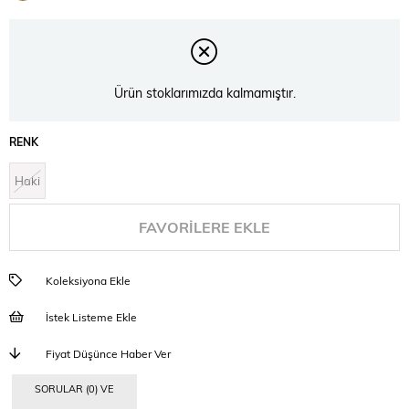
İndirim
Ürün stoklarımızda kalmamıştır.
RENK
Haki
FAVORILERE EKLE
Koleksiyona Ekle
İstek Listeme Ekle
Fiyat Düşünce Haber Ver
SORULAR (0) VE