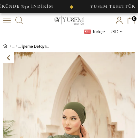
%30 İNDİRİM
YUSEM TESETTÜR
◆
◆
0
Türkçe - USD
İşleme Detaylı Saten Abiye Haki