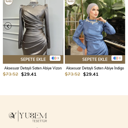
%60
%60
3
3
SEPETE EKLE
SEPETE EKLE
Aksesuar Detaylı Saten Abiye Vizon
Aksesuar Detaylı Saten Abiye İndigo
$73.52
$29.41
$73.52
$29.41