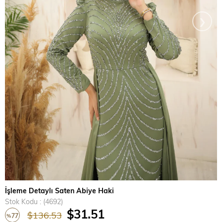
›
İşleme Detaylı Saten Abiye Haki
Stok Kodu
(4692)
$31.51
$136.53
77
%