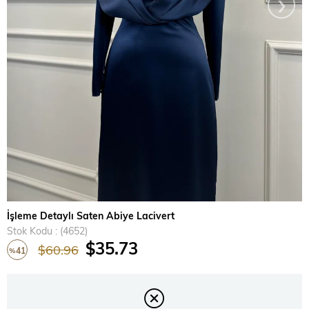
›
İşleme Detaylı Saten Abiye Lacivert
Stok Kodu
(4652)
$35.73
$60.96
41
%
İndirim