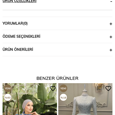
ÜRÜN ÖZELLIKLERI
YORUMLAR
(0)
ÖDEME SEÇENEKLERI
ÜRÜN ÖNERILERI
BENZER ÜRÜNLER
YENI
YENI
ÜRÜN
ÜRÜN
%60
%18