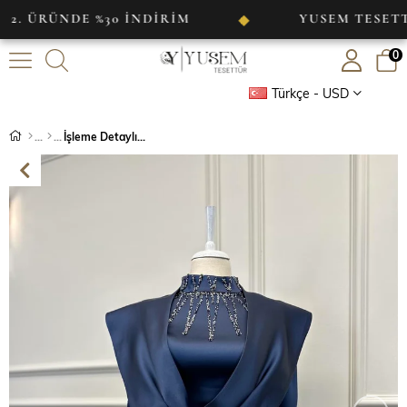
ÜNDE %30 İNDİRİM
YUSEM TESETTÜR
◆
0
Türkçe - USD
İşleme Detaylı Saten Abiye Lacivert