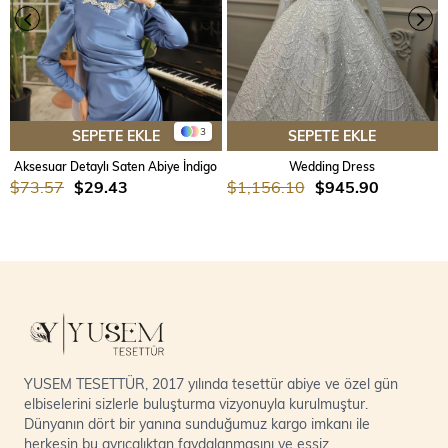
3
SEPETE EKLE
SEPETE EKLE
Aksesuar Detaylı Saten Abiye İndigo
Wedding Dress
$73.57
$29.43
$1,156.10
$945.90
YUSEM TESETTÜR, 2017 yılında tesettür abiye ve özel gün
elbiselerini sizlerle buluşturma vizyonuyla kurulmuştur.
Dünyanın dört bir yanına sunduğumuz kargo imkanı ile
herkesin bu ayrıcalıktan faydalanmasını ve eşsiz