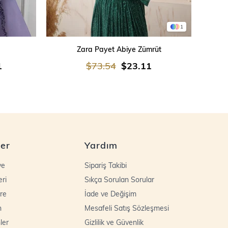
1
SEPETE EKLE
Zara Payet Abiye Zümrüt
İşleme
1
$73.54
$23.11
ler
Yardım
ye
Sipariş Takibi
eri
Sıkça Sorulan Sorular
re
İade ve Değişim
n
Mesafeli Satış Sözleşmesi
ler
Gizlilik ve Güvenlik