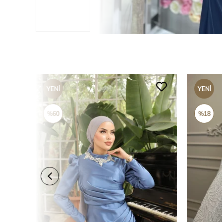
YENI
YENI
ÜRÜN
ÜRÜN
%60
%18