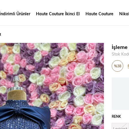
İndirimli Ürünler
Haute Couture İkinci El
Haute Couture
Nikah
t
İşleme
Stok Kod
%
38
İndirim
RENK
Lacivert