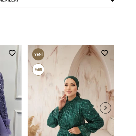
YENI
YENI
ÜRÜN
ÜRÜ
%69
%69