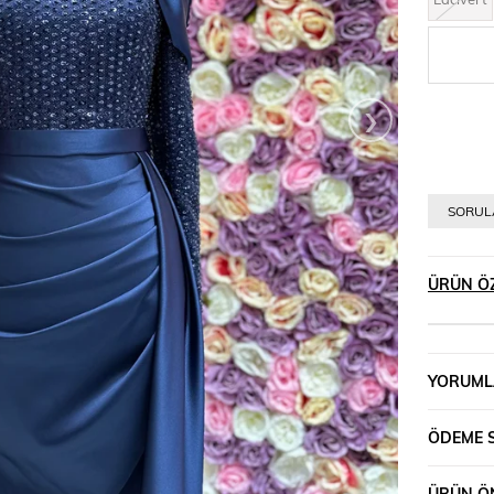
›
SORULA
ÜRÜN ÖZ
YORUML
ÖDEME 
ÜRÜN ÖN