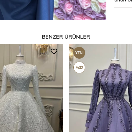
BENZER ÜRÜNLER
YENI
ÜRÜN
%32