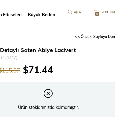
SEPETIM
 Elbiseleri
Büyük Beden
0
< < Önceki Sayfaya Dön
 Detaylı Saten Abiye Lacivert
u
(4747)
$71.44
$115.57
Ürün stoklarımızda kalmamıştır.