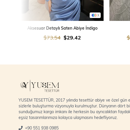
3
SEPETE EKLE
Aksesuar Detaylı Saten Abiye İndigo
$73.54
$29.42
$
YUSEM TESETTÜR, 2017 yılında tesettür abiye ve özel gün el
sizlerle buluşturma vizyonuyla kurulmuştur. Dünyanın dört bi
sunduğumuz kargo imkanı ile herkesin bu ayrıcalıktan fayda
eşsiz tasarımlarımıza kolayca ulaşmasını hedefliyoruz.
+90 551 938 0985