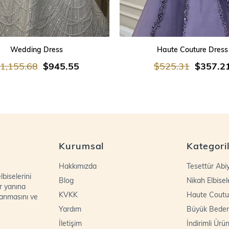
SEPETE EKLE
SEPETE EKLE
Wedding Dress
Haute Couture Dress
1,155.68
$945.55
$525.31
$357.2
Kurumsal
Kategori
Hakkımızda
Tesettür Abi
biselerini
Blog
Nikah Elbisel
r yanına
KVKK
Haute Coutu
lanmasını ve
Yardım
Büyük Bede
İletişim
İndirimli Ürün