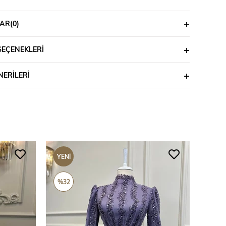
AR
(0)
SEÇENEKLERI
ERILERI
YENI
YENI
ÜRÜN
ÜRÜ
%32
%69