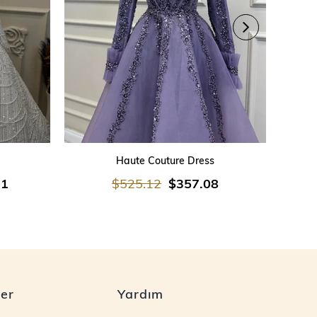
SEPETE EKLE
Haute Couture Dress
21
$525.12
$357.08
ler
Yardım