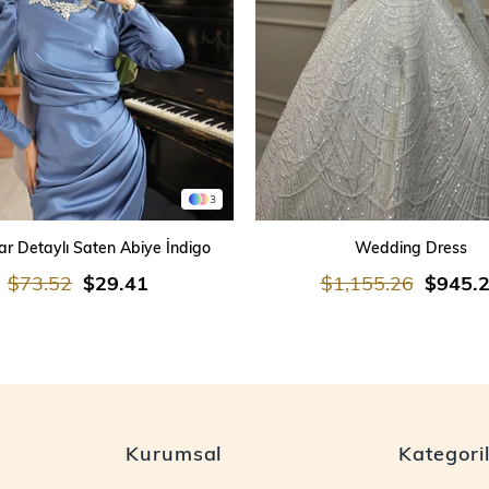
3
SEPETE EKLE
SEPETE EKLE
r Detaylı Saten Abiye İndigo
Wedding Dress
$73.52
$29.41
$1,155.26
$945.
Kurumsal
Kategori