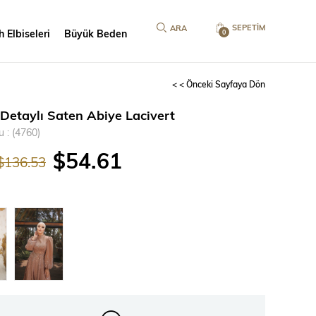
SEPETIM
 Elbiseleri
Büyük Beden
0
< < Önceki Sayfaya Dön
 Detaylı Saten Abiye Lacivert
u
(4760)
$54.61
$136.53