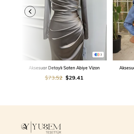
3
SEPETE EKLE
Aksesuar Detaylı Saten Abiye Vizon
Aksesua
$73.52
$29.41