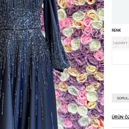
›
RENK
Lacivert
SORULA
ÜRÜN ÖZ