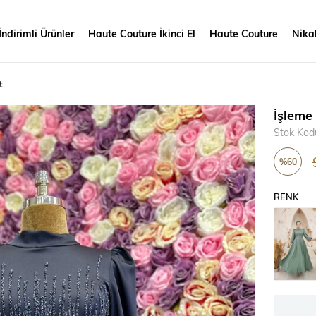
İndirimli Ürünler
Haute Couture İkinci El
Haute Couture
Nikah
t
İşleme
Stok Kod
%
60
İndirim
RENK