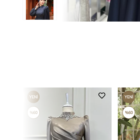
YENI
YENI
ÜRÜN
ÜRÜN
%60
%60