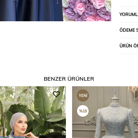
YORUML
ÖDEME 
ÜRÜN ÖN
BENZER ÜRÜNLER
YENI
ÜRÜN
%18