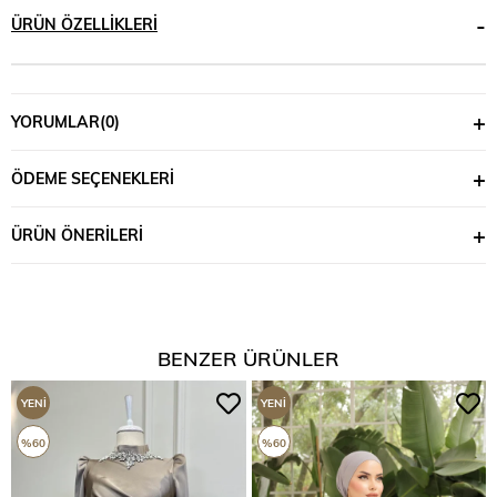
ÜRÜN ÖZELLIKLERI
YORUMLAR
(0)
ÖDEME SEÇENEKLERI
ÜRÜN ÖNERILERI
BENZER ÜRÜNLER
YENI
YENI
ÜRÜN
ÜRÜN
%60
%60