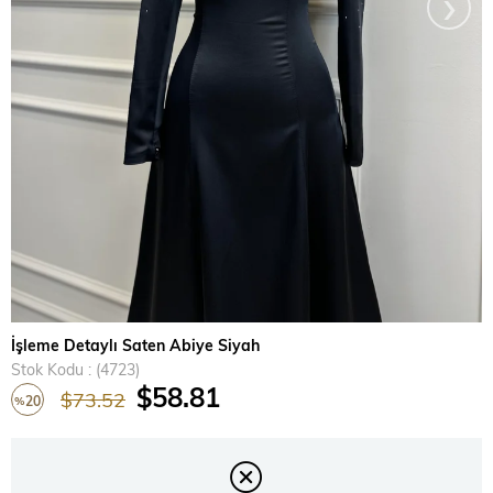
›
İşleme Detaylı Saten Abiye Siyah
Stok Kodu
(4723)
$58.81
$73.52
20
%
İndirim