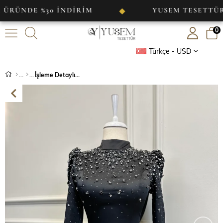
DE %30 İNDİRİM
YUSEM TESETTÜR
◆
0
Türkçe - USD
İşleme Detaylı Saten Abiye Siyah