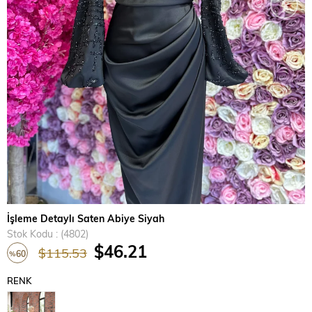
›
İşleme Detaylı Saten Abiye Siyah
Stok Kodu
(4802)
$46.21
$115.53
60
%
İndirim
RENK