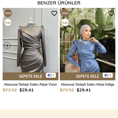
BENZER ÜRÜNLER
YENI
YENI
ÜRÜN
ÜRÜN
%60
%60
3
3
SEPETE EKLE
SEPETE EKLE
Aksesuar Detaylı Saten Abiye Vizon
Aksesuar Detaylı Saten Abiye İndigo
$73.52
$29.41
$73.52
$29.41