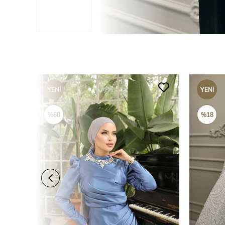
YENI
YENI
ÜRÜN
ÜRÜN
%60
%18