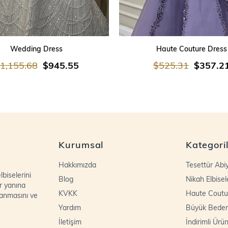
SEPETE EKLE
SEPETE EKLE
Wedding Dress
Haute Couture Dress
1,155.68
$945.55
$525.31
$357.2
Kurumsal
Kategori
Hakkımızda
Tesettür Abi
biselerini
Blog
Nikah Elbisel
r yanına
KVKK
Haute Coutu
lanmasını ve
Yardım
Büyük Bede
İletişim
İndirimli Ürün