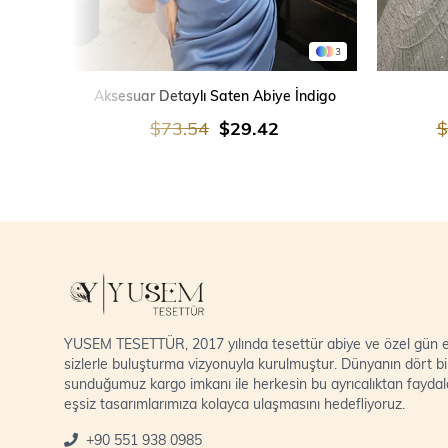
3
SEPETE EKLE
Aksesuar Detaylı Saten Abiye İndigo
$73.54
$29.42
$
YUSEM TESETTÜR, 2017 yılında tesettür abiye ve özel gün el
sizlerle buluşturma vizyonuyla kurulmuştur. Dünyanın dört bi
sunduğumuz kargo imkanı ile herkesin bu ayrıcalıktan fayda
eşsiz tasarımlarımıza kolayca ulaşmasını hedefliyoruz.
+90 551 938 0985