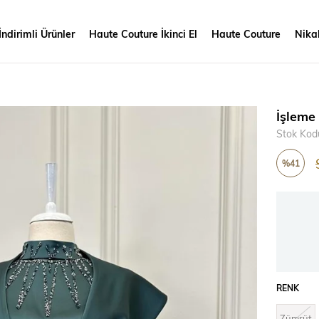
İndirimli Ürünler
Haute Couture İkinci El
Haute Couture
Nikah
İşleme
Stok Kod
%
41
İndirim
RENK
Zümrüt