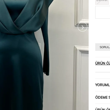
›
SORULA
ÜRÜN ÖZ
YORUML
ÖDEME 
ÜRÜN ÖN