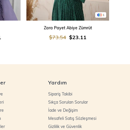
1
SEPETE EKLE
Zara Payet Abiye Zümrüt
İşleme
1
$73.54
$23.11
ler
Yardım
ye
Sipariş Takibi
eri
Sıkça Sorulan Sorular
re
İade ve Değişim
n
Mesafeli Satış Sözleşmesi
ler
Gizlilik ve Güvenlik