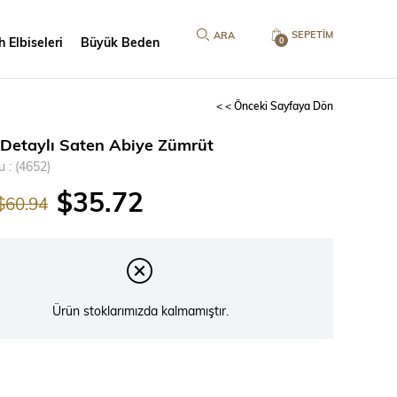
SEPETIM
 Elbiseleri
Büyük Beden
0
< < Önceki Sayfaya Dön
 Detaylı Saten Abiye Zümrüt
u
(4652)
$35.72
$60.94
Ürün stoklarımızda kalmamıştır.