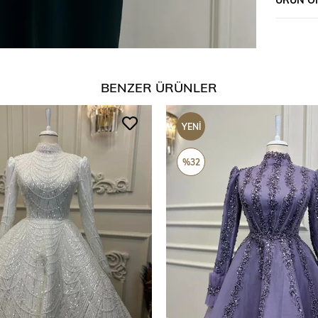
BENZER ÜRÜNLER
YENI
ÜRÜN
%32