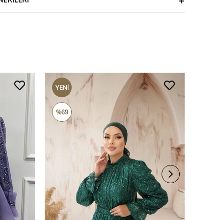
YENI
YENI
ÜRÜN
ÜRÜ
%69
%69