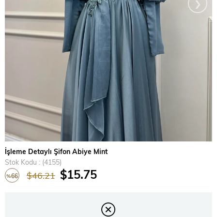
›
İşleme Detaylı Şifon Abiye Mint
Stok Kodu
(4155)
$15.75
$46.21
66
%
İndirim