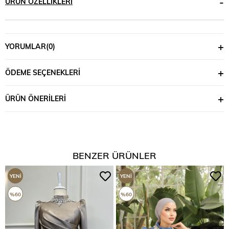
ÜRÜN ÖZELLIKLERI
YORUMLAR
(0)
ÖDEME SEÇENEKLERI
ÜRÜN ÖNERILERI
BENZER ÜRÜNLER
YENI
YENI
ÜRÜN
ÜRÜN
%60
%60