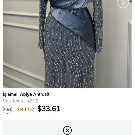
›
İşlemeli Abiye Antrasit
Stok Kodu
(4677)
$33.61
$94.52
64
%
İndirim