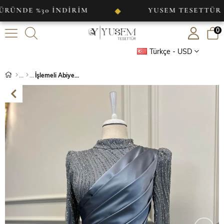
 %30 İNDİRİM
YUSEM TESETTÜR
◆
◆
0
Türkçe - USD
İşlemeli Abiye Antrasit