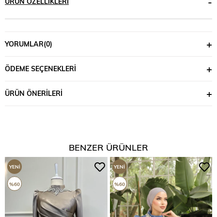
ÜRÜN ÖZELLIKLERI
YORUMLAR
(0)
ÖDEME SEÇENEKLERI
ÜRÜN ÖNERILERI
BENZER ÜRÜNLER
YENI
YENI
ÜRÜN
ÜRÜN
%60
%60