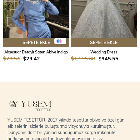
3
SEPETE EKLE
SEPETE EKLE
Aksesuar Detaylı Saten Abiye İndigo
Wedding Dress
$73.54
$29.42
$1,155.68
$945.55
YUSEM TESETTÜR, 2017 yılında tesettür abiye ve özel gün
elbiselerini sizlerle buluşturma vizyonuyla kurulmuştur.
Dünyanın dört bir yanına sunduğumuz kargo imkanı ile
herkesin bu ayrıcalıktan faydalanmasını ve eşsiz