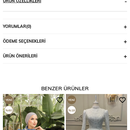
ÜRÜN ÖZELLIKLERI
YORUMLAR
(0)
ÖDEME SEÇENEKLERI
ÜRÜN ÖNERILERI
BENZER ÜRÜNLER
YENI
YENI
ÜRÜN
ÜRÜN
%60
%18