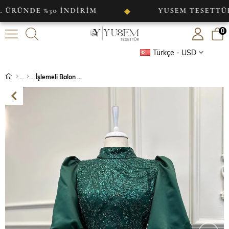
E %30 İNDİRİM
YUSEM TESETTÜR
◆
0
Türkçe - USD
İşlemeli Balon Kol Abiye Zümrüt