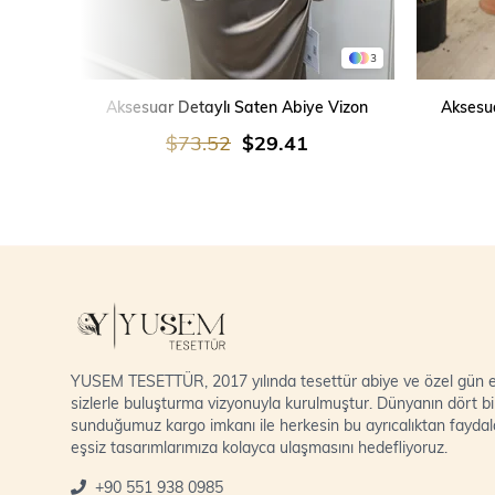
3
SEPETE EKLE
Aksesuar Detaylı Saten Abiye Vizon
Aksesua
$73.52
$29.41
YUSEM TESETTÜR, 2017 yılında tesettür abiye ve özel gün el
sizlerle buluşturma vizyonuyla kurulmuştur. Dünyanın dört bi
sunduğumuz kargo imkanı ile herkesin bu ayrıcalıktan fayda
eşsiz tasarımlarımıza kolayca ulaşmasını hedefliyoruz.
+90 551 938 0985