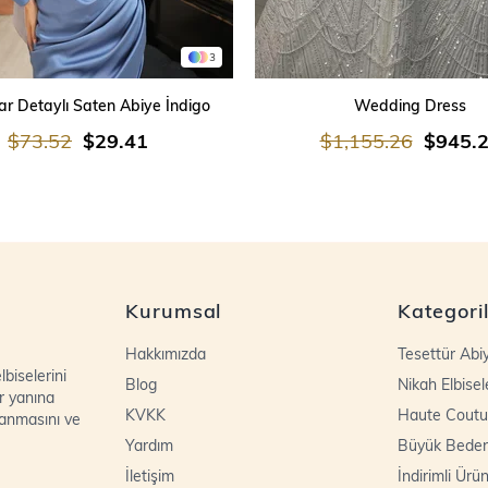
3
SEPETE EKLE
SEPETE EKLE
r Detaylı Saten Abiye İndigo
Wedding Dress
$73.52
$29.41
$1,155.26
$945.
Kurumsal
Kategori
Hakkımızda
Tesettür Abi
biselerini
Blog
Nikah Elbisel
r yanına
KVKK
Haute Coutu
lanmasını ve
Yardım
Büyük Bede
İletişim
İndirimli Ürün