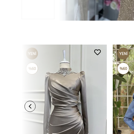
YENI
YENI
ÜRÜN
ÜRÜN
%60
%60