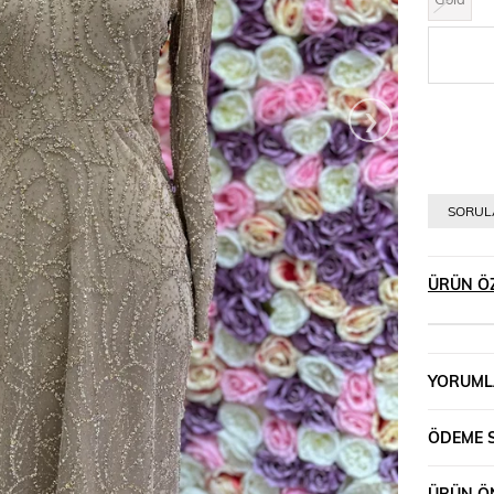
›
SORULA
ÜRÜN ÖZ
YORUML
ÖDEME 
ÜRÜN ÖN