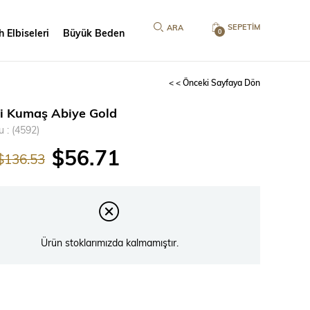
SEPETIM
 Elbiseleri
Büyük Beden
0
< < Önceki Sayfaya Dön
li Kumaş Abiye Gold
u
(4592)
$56.71
$136.53
Ürün stoklarımızda kalmamıştır.