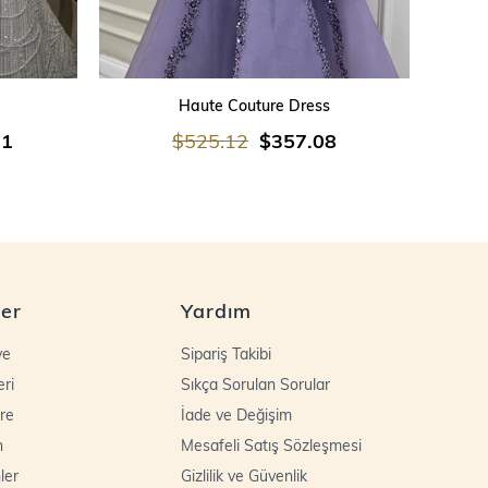
SEPETE EKLE
Haute Couture Dress
21
$525.12
$357.08
ler
Yardım
ye
Sipariş Takibi
eri
Sıkça Sorulan Sorular
re
İade ve Değişim
n
Mesafeli Satış Sözleşmesi
ler
Gizlilik ve Güvenlik