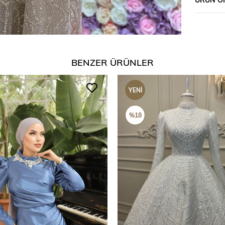
BENZER ÜRÜNLER
YENI
ÜRÜN
%18