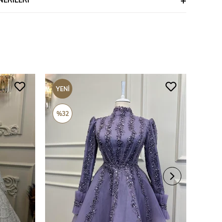
YENI
YENI
ÜRÜN
ÜRÜ
%32
%69