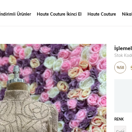
İndirimli Ürünler
Haute Couture İkinci El
Haute Couture
Nikah
İşleme
Stok Kod
%
58
İndirim
RENK
Gold