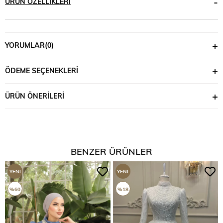
ÜRÜN ÖZELLIKLERI
YORUMLAR
(0)
ÖDEME SEÇENEKLERI
ÜRÜN ÖNERILERI
BENZER ÜRÜNLER
YENI
YENI
ÜRÜN
ÜRÜN
%60
%18