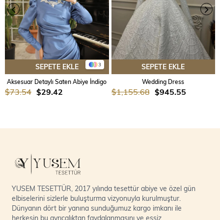
3
SEPETE EKLE
SEPETE EKLE
Aksesuar Detaylı Saten Abiye İndigo
Wedding Dress
$73.54
$29.42
$1,155.68
$945.55
YUSEM TESETTÜR, 2017 yılında tesettür abiye ve özel gün
elbiselerini sizlerle buluşturma vizyonuyla kurulmuştur.
Dünyanın dört bir yanına sunduğumuz kargo imkanı ile
herkesin bu ayrıcalıktan faydalanmasını ve eşsiz