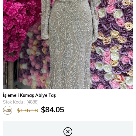
›
İşlemeli Kumaş Abiye Taş
Stok Kodu
(4888)
$84.05
$136.58
38
%
İndirim