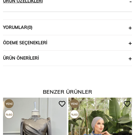
ÜRÜN ÖZELLIKLERI
YORUMLAR
(0)
ÖDEME SEÇENEKLERI
ÜRÜN ÖNERILERI
BENZER ÜRÜNLER
YENI
YENI
ÜRÜN
ÜRÜN
%60
%60