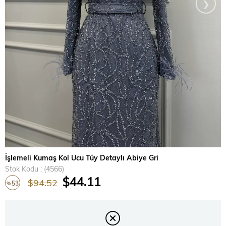
›
İşlemeli Kumaş Kol Ucu Tüy Detaylı Abiye Gri
Stok Kodu
(4566)
$44.11
$94.52
53
%
İndirim