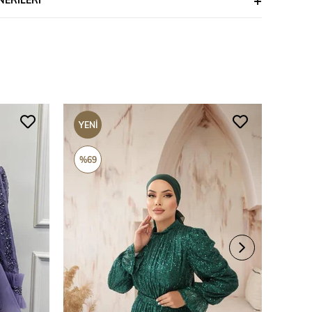
YENI
YENI
ÜRÜN
ÜRÜ
%69
%69