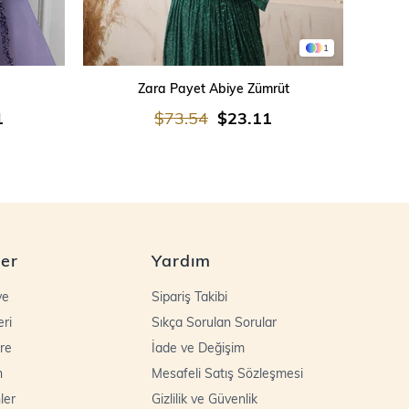
1
SEPETE EKLE
Zara Payet Abiye Zümrüt
İşleme
1
$73.54
$23.11
ler
Yardım
ye
Sipariş Takibi
eri
Sıkça Sorulan Sorular
re
İade ve Değişim
n
Mesafeli Satış Sözleşmesi
ler
Gizlilik ve Güvenlik