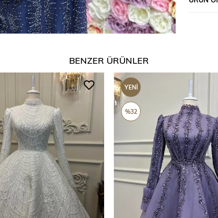
BENZER ÜRÜNLER
YENI
ÜRÜN
%32