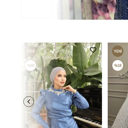
YENI
YENI
ÜRÜN
ÜRÜN
%60
%18