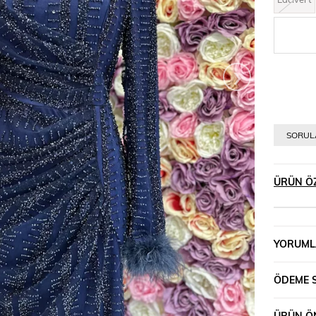
›
SORULA
ÜRÜN ÖZ
YORUML
ÖDEME 
ÜRÜN ÖN