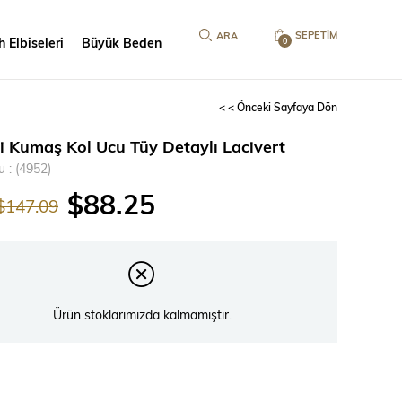
SEPETIM
 Elbiseleri
Büyük Beden
0
< < Önceki Sayfaya Dön
li Kumaş Kol Ucu Tüy Detaylı Lacivert
u
(4952)
$88.25
$147.09
Ürün stoklarımızda kalmamıştır.