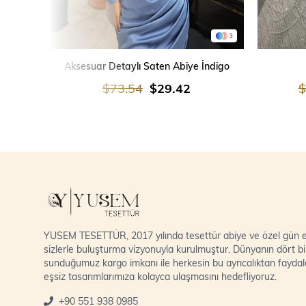
3
SEPETE EKLE
Aksesuar Detaylı Saten Abiye İndigo
$73.54
$29.42
$
YUSEM TESETTÜR, 2017 yılında tesettür abiye ve özel gün el
sizlerle buluşturma vizyonuyla kurulmuştur. Dünyanın dört bi
sunduğumuz kargo imkanı ile herkesin bu ayrıcalıktan fayda
eşsiz tasarımlarımıza kolayca ulaşmasını hedefliyoruz.
+90 551 938 0985