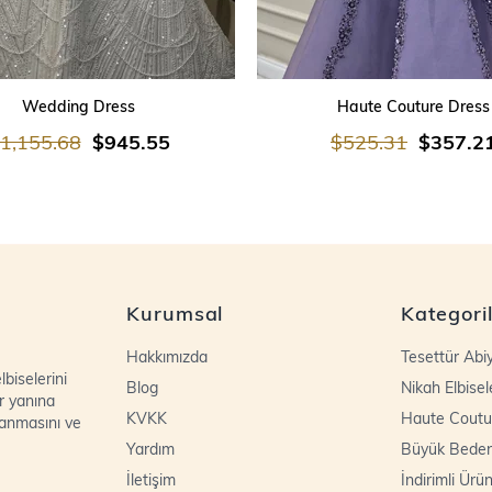
SEPETE EKLE
SEPETE EKLE
Wedding Dress
Haute Couture Dress
1,155.68
$945.55
$525.31
$357.2
Kurumsal
Kategori
Hakkımızda
Tesettür Abi
biselerini
Blog
Nikah Elbisel
r yanına
KVKK
Haute Coutu
lanmasını ve
Yardım
Büyük Bede
İletişim
İndirimli Ürün