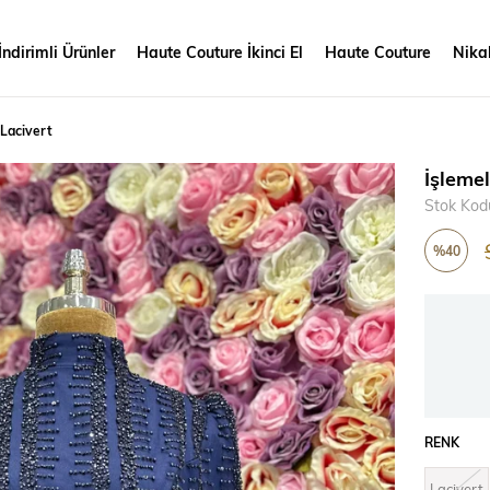
İndirimli Ürünler
Haute Couture İkinci El
Haute Couture
Nikah
 Lacivert
İşleme
Stok Kod
%
40
İndirim
RENK
Lacivert