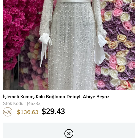
›
İşlemeli Kumaş Kolu Bağlama Detaylı Abiye Beyaz
Stok Kodu
(46233)
$29.43
$136.63
78
%
İndirim