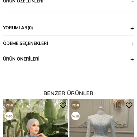
ÜRÜN ÖZELLIKLERI
YORUMLAR
(0)
ÖDEME SEÇENEKLERI
ÜRÜN ÖNERILERI
BENZER ÜRÜNLER
YENI
YENI
ÜRÜN
ÜRÜN
%60
%18