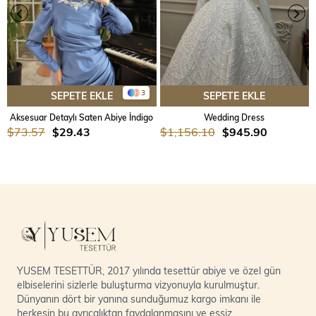
3
SEPETE EKLE
SEPETE EKLE
Aksesuar Detaylı Saten Abiye İndigo
Wedding Dress
$73.57
$29.43
$1,156.10
$945.90
YUSEM TESETTÜR, 2017 yılında tesettür abiye ve özel gün
elbiselerini sizlerle buluşturma vizyonuyla kurulmuştur.
Dünyanın dört bir yanına sunduğumuz kargo imkanı ile
herkesin bu ayrıcalıktan faydalanmasını ve eşsiz