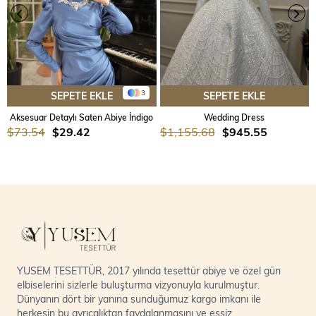
3
SEPETE EKLE
SEPETE EKLE
Aksesuar Detaylı Saten Abiye İndigo
Wedding Dress
$73.54
$29.42
$1,155.68
$945.55
YUSEM TESETTÜR, 2017 yılında tesettür abiye ve özel gün
elbiselerini sizlerle buluşturma vizyonuyla kurulmuştur.
Dünyanın dört bir yanına sunduğumuz kargo imkanı ile
herkesin bu ayrıcalıktan faydalanmasını ve eşsiz