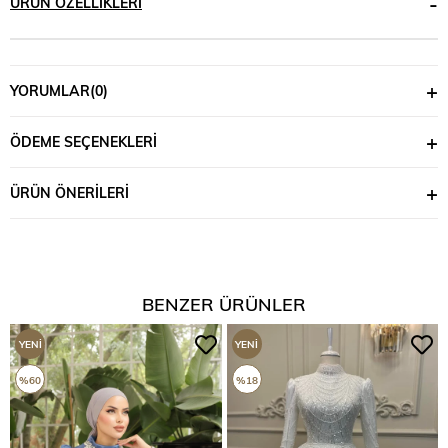
ÜRÜN ÖZELLIKLERI
YORUMLAR
(0)
ÖDEME SEÇENEKLERI
ÜRÜN ÖNERILERI
BENZER ÜRÜNLER
YENI
YENI
ÜRÜN
ÜRÜN
%60
%18