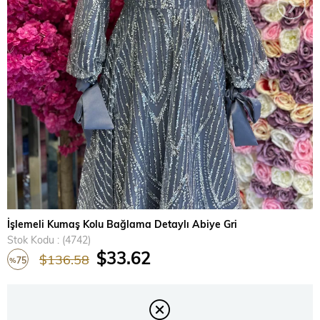
›
İşlemeli Kumaş Kolu Bağlama Detaylı Abiye Gri
Stok Kodu
(4742)
$33.62
$136.58
75
%
İndirim