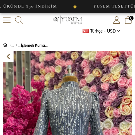
DE %30 İNDİRİM
YUSEM TESETTÜR
◆
0
Türkçe - USD
İşlemeli Kumaş Kolu Bağlama Detaylı Abiye Gri