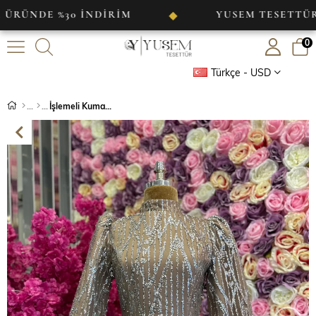
DE %30 İNDİRİM
YUSEM TESETTÜR
◆
0
Türkçe - USD
İşlemeli Kumaş Kolu Bağlama Detaylı Abiye Kahve