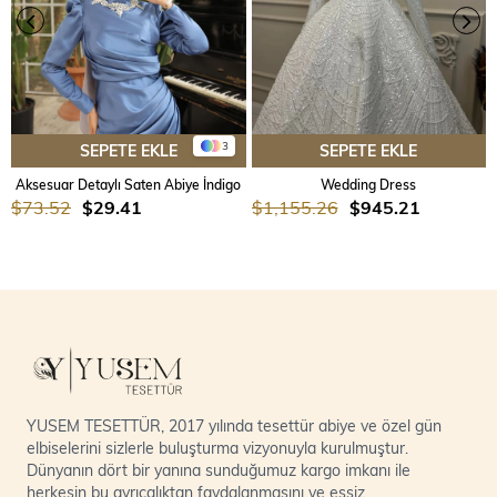
3
SEPETE EKLE
SEPETE EKLE
Aksesuar Detaylı Saten Abiye İndigo
Wedding Dress
$73.52
$29.41
$1,155.26
$945.21
YUSEM TESETTÜR, 2017 yılında tesettür abiye ve özel gün
elbiselerini sizlerle buluşturma vizyonuyla kurulmuştur.
Dünyanın dört bir yanına sunduğumuz kargo imkanı ile
herkesin bu ayrıcalıktan faydalanmasını ve eşsiz