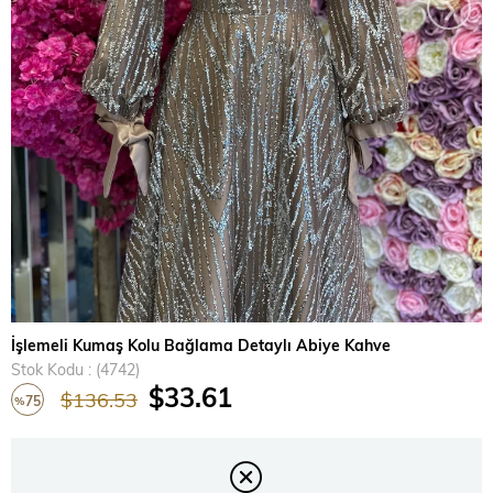
›
İşlemeli Kumaş Kolu Bağlama Detaylı Abiye Kahve
Stok Kodu
(4742)
$33.61
$136.53
75
%
İndirim