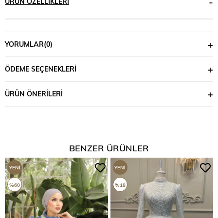
ÜRÜN ÖZELLIKLERI
YORUMLAR
(0)
ÖDEME SEÇENEKLERI
ÜRÜN ÖNERILERI
BENZER ÜRÜNLER
YENI
YENI
ÜRÜN
ÜRÜN
%60
%18