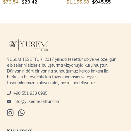
$73.54
$29.42
$1,155.68
$945.55
YUSEM TESETTÜR, 2017 yılında tesettür abiye ve özel gün
elbiselerini sizlerle buluşturma vizyonuyla kurulmuştur.
Dünyanın dört bir yanına sunduğumuz kargo imkanı ile
herkesin bu ayrıcalıktan faydalanmasını ve eşsiz
tasarımlarımıza kolayca ulaşmasını hedefliyoruz.
+90 551 938 0985
info@yusemtesettur.com
Kurumsal