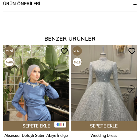
ÜRÜN ÖNERILERI
BENZER ÜRÜNLER
YENI
YENI
ÜRÜN
ÜRÜN
%60
%18
3
SEPETE EKLE
SEPETE EKLE
Aksesuar Detaylı Saten Abiye İndigo
Wedding Dress