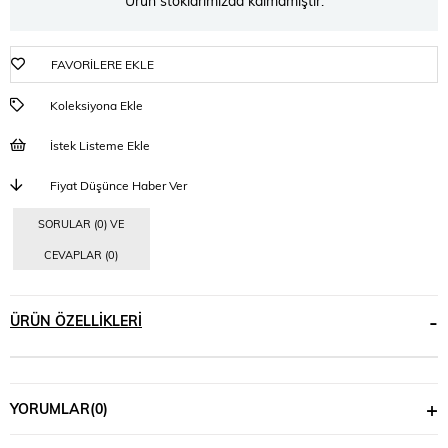
Ürün stoklarımızda kalmamıştır.
FAVORILERE EKLE
Koleksiyona Ekle
İstek Listeme Ekle
Fiyat Düşünce Haber Ver
SORULAR (0) VE
CEVAPLAR (0)
ÜRÜN ÖZELLIKLERI
YORUMLAR
(0)