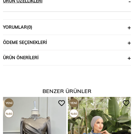
ÜRÜN ÖZELLIKLERI
YORUMLAR
(0)
ÖDEME SEÇENEKLERI
ÜRÜN ÖNERILERI
BENZER ÜRÜNLER
YENI
YENI
ÜRÜN
ÜRÜN
%60
%60