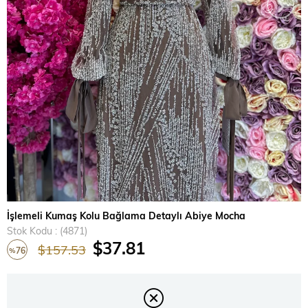
›
İşlemeli Kumaş Kolu Bağlama Detaylı Abiye Mocha
Stok Kodu
(4871)
$37.81
$157.53
76
%
İndirim