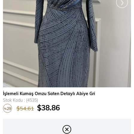
›
İşlemeli Kumaş Omzu Saten Detaylı Abiye Gri
Stok Kodu
(4535)
$38.86
$54.61
29
%
İndirim