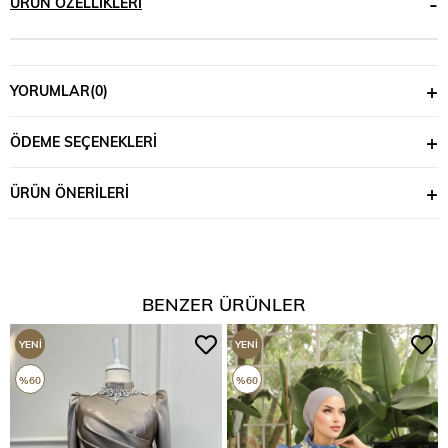
ÜRÜN ÖZELLIKLERI
YORUMLAR
(0)
ÖDEME SEÇENEKLERI
ÜRÜN ÖNERILERI
BENZER ÜRÜNLER
YENI
YENI
ÜRÜN
ÜRÜN
%60
%60