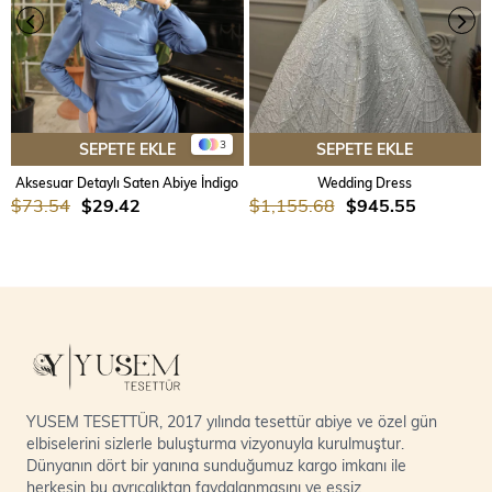
3
SEPETE EKLE
SEPETE EKLE
Aksesuar Detaylı Saten Abiye İndigo
Wedding Dress
$73.54
$29.42
$1,155.68
$945.55
YUSEM TESETTÜR, 2017 yılında tesettür abiye ve özel gün
elbiselerini sizlerle buluşturma vizyonuyla kurulmuştur.
Dünyanın dört bir yanına sunduğumuz kargo imkanı ile
herkesin bu ayrıcalıktan faydalanmasını ve eşsiz