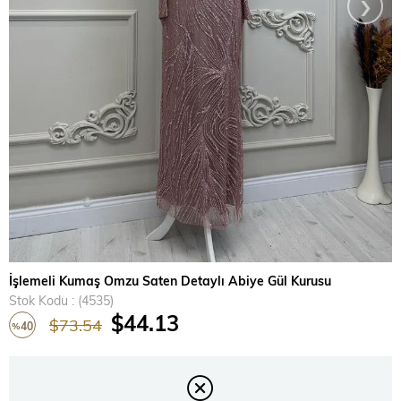
›
İşlemeli Kumaş Omzu Saten Detaylı Abiye Gül Kurusu
Stok Kodu
(4535)
$44.13
$73.54
40
%
İndirim