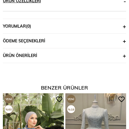
ÜRÜN ÖZELLIKLERI
YORUMLAR
(0)
ÖDEME SEÇENEKLERI
ÜRÜN ÖNERILERI
BENZER ÜRÜNLER
YENI
YENI
ÜRÜN
ÜRÜN
%60
%18