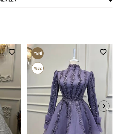
YENI
YENI
ÜRÜN
ÜRÜ
%32
%69