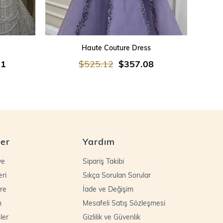
SEPETE EKLE
Haute Couture Dress
21
$525.12
$357.08
ler
Yardım
ye
Sipariş Takibi
eri
Sıkça Sorulan Sorular
re
İade ve Değişim
n
Mesafeli Satış Sözleşmesi
ler
Gizlilik ve Güvenlik