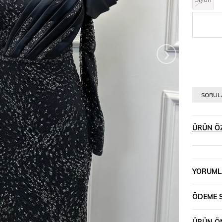
›
SORULA
ÜRÜN ÖZ
YORUML
ÖDEME 
ÜRÜN ÖN