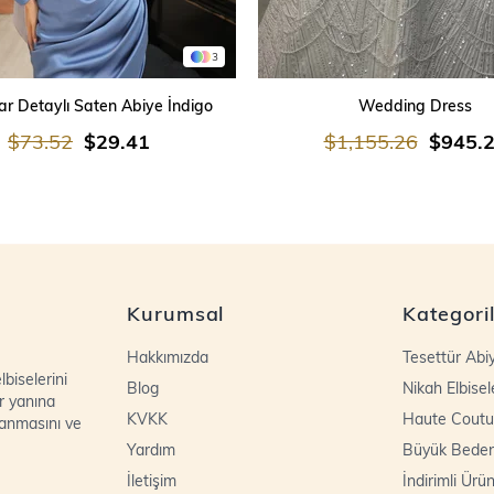
3
SEPETE EKLE
SEPETE EKLE
r Detaylı Saten Abiye İndigo
Wedding Dress
$73.52
$29.41
$1,155.26
$945.
Kurumsal
Kategori
Hakkımızda
Tesettür Abi
biselerini
Blog
Nikah Elbisel
r yanına
KVKK
Haute Coutu
lanmasını ve
Yardım
Büyük Bede
İletişim
İndirimli Ürün