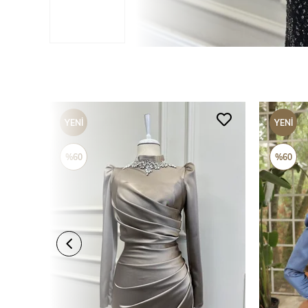
YENI
YENI
ÜRÜN
ÜRÜN
%60
%60