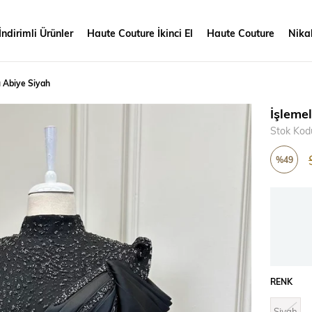
İndirimli Ürünler
Haute Couture İkinci El
Haute Couture
Nikah
 Abiye Siyah
İşleme
Stok Kod
%
49
İndirim
RENK
Siyah