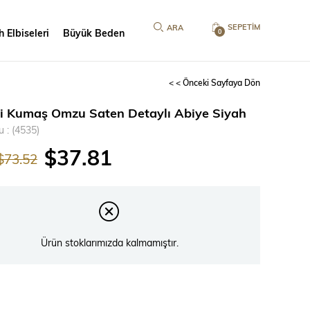
SEPETIM
 Elbiseleri
Büyük Beden
0
< < Önceki Sayfaya Dön
li Kumaş Omzu Saten Detaylı Abiye Siyah
u
(4535)
$37.81
$73.52
Ürün stoklarımızda kalmamıştır.