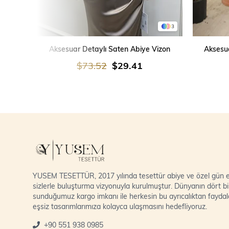
3
SEPETE EKLE
Aksesuar Detaylı Saten Abiye Vizon
Aksesua
$73.52
$29.41
YUSEM TESETTÜR, 2017 yılında tesettür abiye ve özel gün el
sizlerle buluşturma vizyonuyla kurulmuştur. Dünyanın dört bi
sunduğumuz kargo imkanı ile herkesin bu ayrıcalıktan fayda
eşsiz tasarımlarımıza kolayca ulaşmasını hedefliyoruz.
+90 551 938 0985