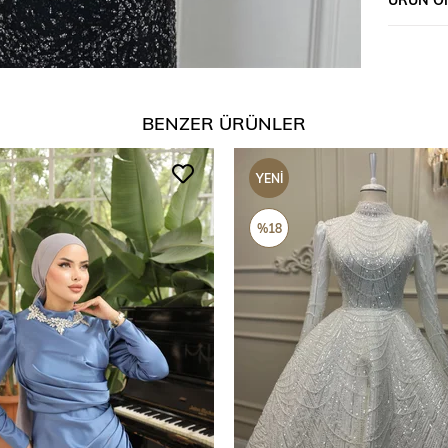
BENZER ÜRÜNLER
YENI
ÜRÜN
%18