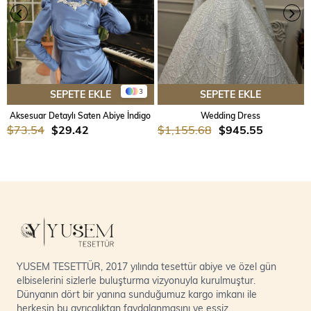
3
SEPETE EKLE
SEPETE EKLE
Aksesuar Detaylı Saten Abiye İndigo
Wedding Dress
$73.54
$29.42
$1,155.68
$945.55
YUSEM TESETTÜR, 2017 yılında tesettür abiye ve özel gün
elbiselerini sizlerle buluşturma vizyonuyla kurulmuştur.
Dünyanın dört bir yanına sunduğumuz kargo imkanı ile
herkesin bu ayrıcalıktan faydalanmasını ve eşsiz