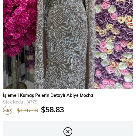
›
İşlemeli Kumaş Pelerin Detaylı Abiye Mocha
Stok Kodu
(4779)
$58.83
$136.58
57
%
İndirim