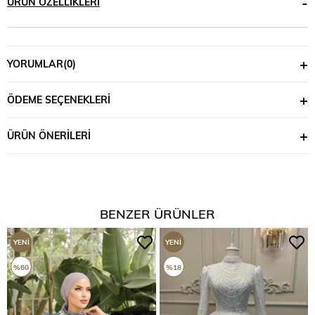
ÜRÜN ÖZELLIKLERI
YORUMLAR
(0)
ÖDEME SEÇENEKLERI
ÜRÜN ÖNERILERI
BENZER ÜRÜNLER
YENI
YENI
ÜRÜN
ÜRÜN
%60
%18