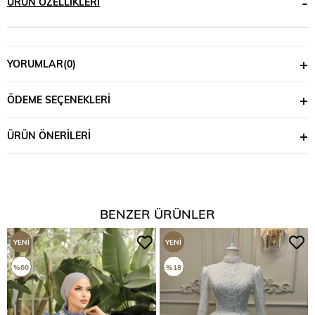
ÜRÜN ÖZELLIKLERI
YORUMLAR
(0)
ÖDEME SEÇENEKLERI
ÜRÜN ÖNERILERI
BENZER ÜRÜNLER
YENI
YENI
ÜRÜN
ÜRÜN
%60
%18