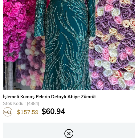
›
İşlemeli Kumaş Pelerin Detaylı Abiye Zümrüt
Stok Kodu
(4884)
$60.94
$157.59
61
%
İndirim