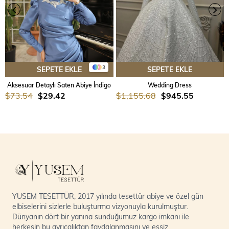
3
SEPETE EKLE
SEPETE EKLE
Aksesuar Detaylı Saten Abiye İndigo
Wedding Dress
$73.54
$29.42
$1,155.68
$945.55
YUSEM TESETTÜR, 2017 yılında tesettür abiye ve özel gün
elbiselerini sizlerle buluşturma vizyonuyla kurulmuştur.
Dünyanın dört bir yanına sunduğumuz kargo imkanı ile
herkesin bu ayrıcalıktan faydalanmasını ve eşsiz