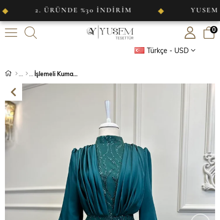
 ÜRÜNDE %30 İNDİRİM
YUSEM TESETTÜR
◆
0
Türkçe - USD
İşlemeli Kumaş Saten Detaylı Abiye