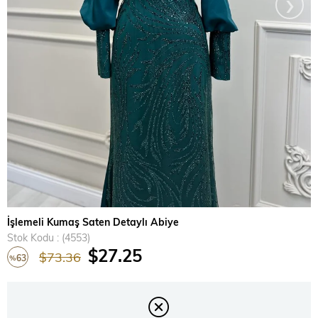
›
İşlemeli Kumaş Saten Detaylı Abiye
Stok Kodu
(4553)
$27.25
$73.36
63
%
İndirim