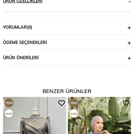
ÜRÜN ÖZELLIKLERI
YORUMLAR
(0)
ÖDEME SEÇENEKLERI
ÜRÜN ÖNERILERI
BENZER ÜRÜNLER
YENI
YENI
ÜRÜN
ÜRÜN
%60
%60